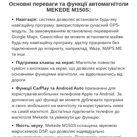
Основні переваги та функції автомагнітоли
MEKEDE M150S:
Навігація:
система дозволяє встановити будь-яку
навігаційну програму, використовуючи сучасний GPS-
модуль. За замовчуванням встановлено перевірений
Google Maps. Самостійно ви можете встановити майже
будь-яку навігаційну програму, здатну працювати без
підключення до інтернету, наприклад, Waze, MAPS.ME
та інші.
Підтримка клавіш на кермі:
Магнітоли повністю
сумісні з кнопками на кермі, що дозволяє користуватися
основними функціями магнітоли, не відволікаючись від
дороги.
Функції CarPlay та Android Auto
призначені для
користувачів мобільних телефонів Apple та Android. За
допомогою цієї функції ви можете дублювати програми
зі свого мобільного на магнітолу та користуватись ними
на самій магнітолі. Достатньо підключити телефон до
магнітоли Mekede та увімкнути цю функцію.
Якість звуку
: Mekede M150S оснащена звуковою
мікросхемою DSP, що дозволяє індивідуально
налаштовувати кожен динамік. Підсилювач потужності