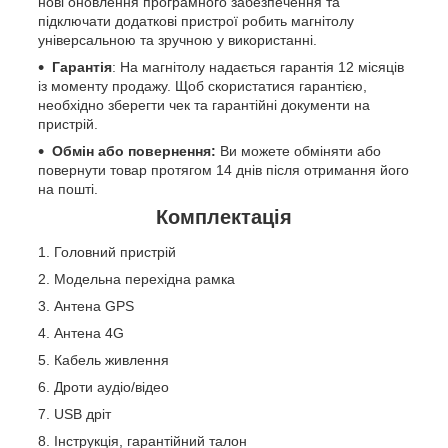
нові оновлення програмного забезпечення та
підключати додаткові пристрої робить магнітолу
універсальною та зручною у використанні.
Гарантія
: На магнітолу надається гарантія 12 місяців
із моменту продажу. Щоб скористатися гарантією,
необхідно зберегти чек та гарантійні документи на
пристрій.
Обмін або повернення:
Ви можете обміняти або
повернути товар протягом 14 днів після отримання його
на пошті.
Комплектація
Головний пристрій
Модельна перехідна рамка
Антена GPS
Антена 4G
Кабель живлення
Дроти аудіо/відео
USB дріт
Інструкція, гарантійний талон