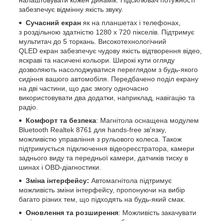
забезпечує відмінну якість звуку.
Сучасний екран
як на планшетах і телефонах,
з роздільною здатністю 1280 х 720 пікселів. Підтримує
мультитач до 5 торкань. Високотехнологічний
QLED екран забезпечує чудову якість відтворення відео,
яскраві та насичені кольори. Широкі кути огляду
дозволяють насолоджуватися переглядом з будь-якого
сидіння вашого автомобіля. Передбачено поділ екрану
на дві частини, що дає змогу одночасно
використовувати два додатки, наприклад, навігацію та
радіо.
Комфорт та безпека
: Магнітола оснащена модулем
Bluetooth Realtek 8761 для hands-free зв'язку,
можливістю управління з рульового колеса. Також
підтримується підключення відеореєстратора, камери
заднього виду та передньої камери, датчиків тиску в
шинах і OBD-діагностики.
Зміна інтерфейсу:
Автомагнітола підтримує
можливість зміни інтерфейсу, пропонуючи на вибір
багато різних тем, що підходять на будь-який смак.
Оновлення та розширення
: Можливість закачувати