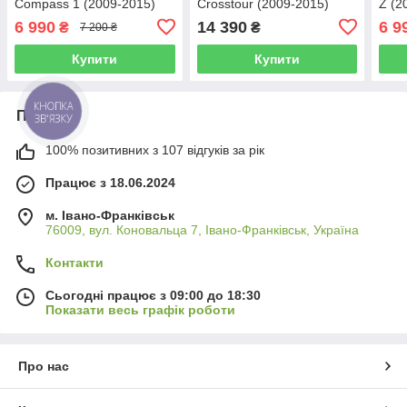
Compass 1 (2009-2015)
Crosstour (2009-2015)
Z (2
QleD
QleD (1 Din)
6 990
14 390
6 9
₴
₴
7 200 ₴
Купити
Купити
КНОПКА
Про нас
ЗВ'ЯЗКУ
100% позитивних з 107 відгуків за рік
Працює з 18.06.2024
м. Івано-Франківськ
76009, вул. Коновальца 7, Івано-Франківськ, Україна
Контакти
Сьогодні працює з 09:00 до 18:30
Показати весь графік роботи
Про нас