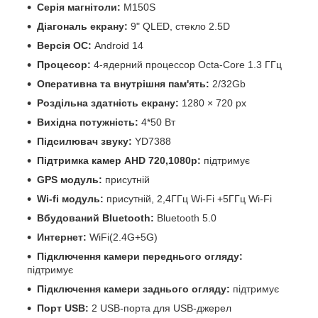
Серія магнітоли:
M150S
Діагональ екрану:
9" QLED, стекло 2.5D
Версія ОС:
Android 14
Процесор:
4-ядерний процессор Octa-Core 1.3 ГГц
Оперативна та внутрішня пам'ять:
2/32Gb
Роздільна здатність екрану:
1280 × 720 px
Вихідна потужність:
4*50 Вт
Підсилювач звуку:
YD7388
Підтримка камер
AHD 720,1080р:
підтримує
GPS модуль:
присутній
Wi-fi модуль:
присутній, 2,4ГГц Wi-Fi +5ГГц Wi-Fi
Вбудований Bluetooth:
Bluetooth 5.0
Интернет:
WiFi(2.4G+5G)
Підключення камери переднього огляду:
підтримує
Підключення камери заднього огляду:
підтримує
Порт USB:
2 USB-порта для USB-джерел