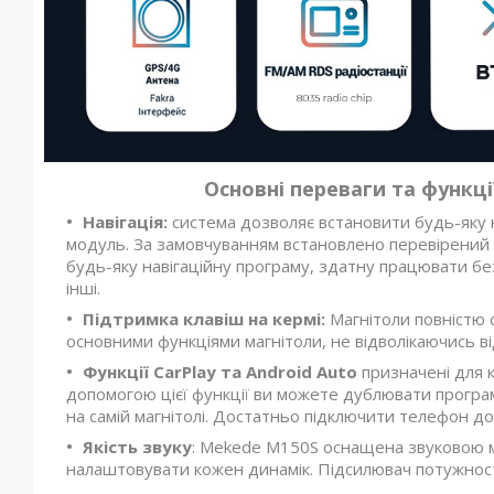
Основні переваги та функц
Навігація:
система дозволяє встановити будь-яку 
модуль. За замовчуванням встановлено перевірений
будь-яку навігаційну програму, здатну працювати бе
інші.
Підтримка клавіш на кермі:
Магнітоли повністю с
основними функціями магнітоли, не відволікаючись ві
Функції CarPlay та Android Auto
призначені для к
допомогою цієї функції ви можете дублювати програм
на самій магнітолі. Достатньо підключити телефон д
Якість звуку
: Mekede M150S оснащена звуковою м
налаштовувати кожен динамік. Підсилювач потужності 