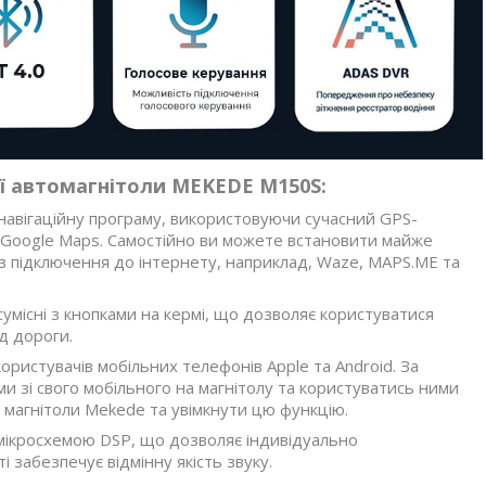
ії автомагнітоли MEKEDE M150S:
навігаційну програму, використовуючи сучасний GPS-
 Google Maps. Самостійно ви можете встановити майже
з підключення до інтернету, наприклад, Waze, MAPS.ME та
умісні з кнопками на кермі, що дозволяє користуватися
д дороги.
ористувачів мобільних телефонів Apple та Android. За
и зі свого мобільного на магнітолу та користуватись ними
о магнітоли Mekede та увімкнути цю функцію.
ікросхемою DSP, що дозволяє індивідуально
забезпечує відмінну якість звуку.