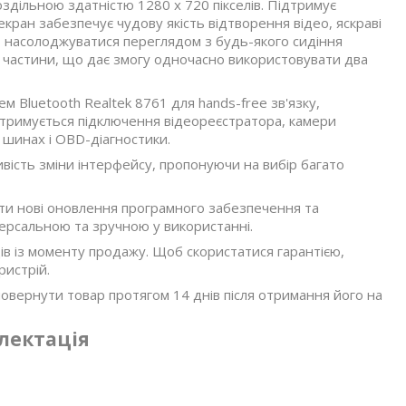
оздільною здатністю 1280 х 720 пікселів. Підтримує
кран забезпечує чудову якість відтворення відео, яскраві
ь насолоджуватися переглядом з будь-якого сидіння
і частини, що дає змогу одночасно використовувати два
м Bluetooth Realtek 8761 для hands-free зв'язку,
дтримується підключення відеореєстратора, камери
 шинах і OBD-діагностики.
вість зміни інтерфейсу, пропонуючи на вибір багато
ати нові оновлення програмного забезпечення та
версальною та зручною у використанні.
яців із моменту продажу. Щоб скористатися гарантією,
ристрій.
овернути товар протягом 14 днів після отримання його на
лектація