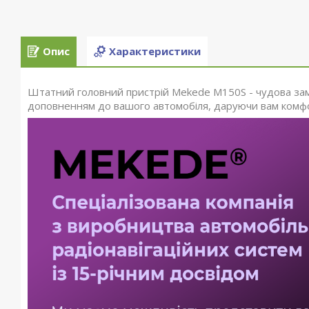
Опис
Характеристики
Штатний головний пристрій Mekede M150S - чудова замі
доповненням до вашого автомобіля, даруючи вам комфор