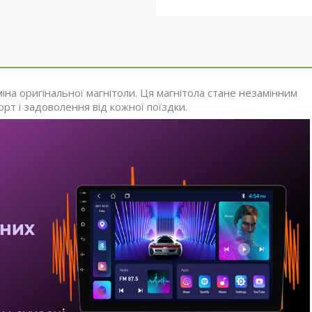
на оригінальної магнітоли. Ця магнітола стане незамінним
т і задоволення від кожної поїздки.