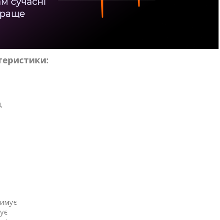
теристики:
ц
римує
ує