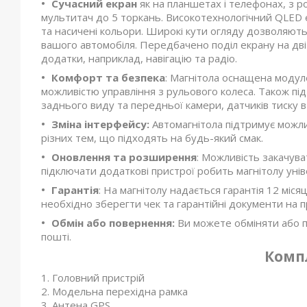
Сучасний екран
як на планшетах і телефонах, з р
мультитач до 5 торкань. Високотехнологічний QLED е
та насичені кольори. Широкі кути огляду дозволяют
вашого автомобіля. Передбачено поділ екрану на дв
додатки, наприклад, навігацію та радіо.
Комфорт та безпека
: Магнітола оснащена модуле
можливістю управління з рульового колеса. Також пі
заднього виду та передньої камери, датчиків тиску в
Зміна інтерфейсу:
Автомагнітола підтримує можли
різних тем, що підходять на будь-який смак.
Оновлення та розширення
: Можливість закачув
підключати додаткові пристрої робить магнітолу уні
Гарантія
: На магнітолу надається гарантія 12 міс
необхідно зберегти чек та гарантійні документи на п
Обмін або повернення:
Ви можете обміняти або п
пошті.
Комп
Головний пристрій
Модельна перехідна рамка
Антена GPS