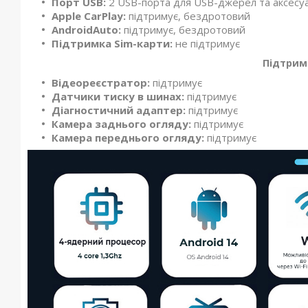
Порт USB:
2 USB-порта для USB-джерел та аксесуа
Apple CarPlay:
підтримує, бездротовий
AndroidAuto:
підтримує, бездротовий
Підтримка Sim-карти:
не підтримує
Підтрим
Відеореєстратор:
підтримує
Датчики тиску в шинах:
підтримує
Діагностичний адаптер:
підтримує
Камера заднього огляду:
підтримує
Камера переднього огляду:
підтримує