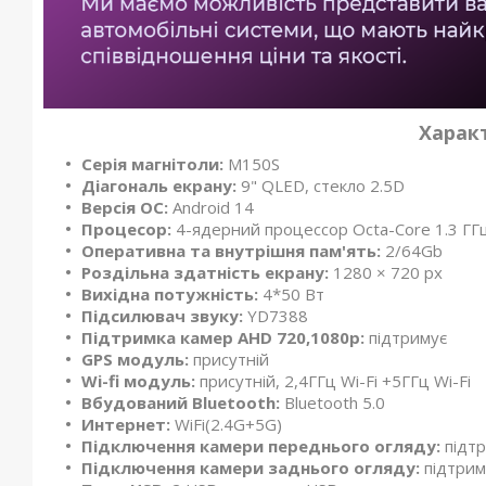
Харак
Серія магнітоли:
M150S
Діагональ екрану:
9" QLED, стекло 2.5D
Версія ОС:
Android 14
Процесор:
4-ядерний процессор Octa-Core 1.3 ГГ
Оперативна та внутрішня пам'ять:
2/64Gb
Роздільна здатність екрану:
1280 × 720 px
Вихідна потужність:
4*50 Вт
Підсилювач звуку:
YD7388
Підтримка камер
AHD 720,1080р:
підтримує
GPS модуль:
присутній
Wi-fi модуль:
присутній, 2,4ГГц Wi-Fi +5ГГц Wi-Fi
Вбудований Bluetooth:
Bluetooth 5.0
Интернет:
WiFi(2.4G+5G)
Підключення камери переднього огляду:
підт
Підключення камери заднього огляду:
підтрим