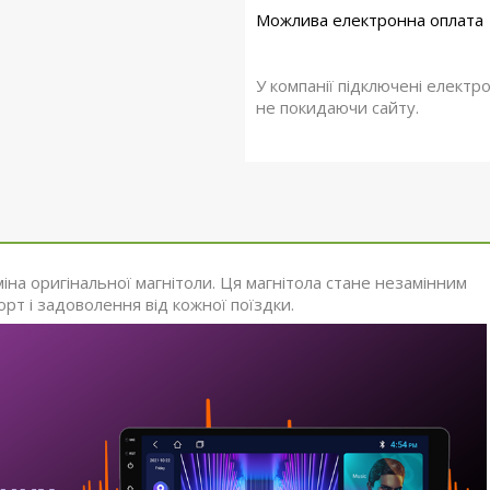
У компанії підключені електр
не покидаючи сайту.
на оригінальної магнітоли. Ця магнітола стане незамінним
т і задоволення від кожної поїздки.