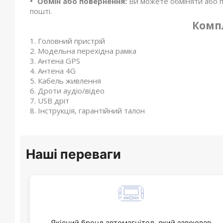
Обмін або повернення:
Ви можете обміняти або п
пошті.
Комп
Головний пристрій
Модельна перехідна рамка
Антена GPS
Антена 4G
Кабель живлення
Дроти аудіо/відео
USB дріт
Інструкція, гарантійний талон
Наші переваги
Якісний бренд автомагнітол, який завоював