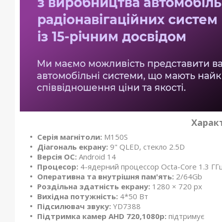
Харак
Серія магнітоли:
M150S
Діагональ екрану:
9" QLED, стекло 2.5D
Версія ОС:
Android 14
Процесор:
4-ядерний процессор Octa-Core 1.3 ГГ
Оперативна та внутрішня пам'ять:
2/64Gb
Роздільна здатність екрану:
1280 × 720 px
Вихідна потужність:
4*50 Вт
Підсилювач звуку:
YD7388
Підтримка камер
AHD 720,1080р:
підтримує