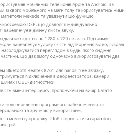
ористувачів мобільних телефонів Apple та Android. За
и зі свого мобільного на магнітолу та користуватись ними
о магнітоли Mekede та увімкнути цю функцію.
ікросхемою DSP, що дозволяє індивідуально
забезпечує відмінну якість звуку.
оздільною здатністю 1280 х 720 пікселів. Підтримує
кран забезпечує чудову якість відтворення відео, яскраві
ь насолоджуватися переглядом з будь-якого сидіння
і частини, що дає змогу одночасно використовувати два
м Bluetooth Realtek 8761 для hands-free зв'язку,
дтримується підключення відеореєстратора, камери
 шинах і OBD-діагностики.
вість зміни інтерфейсу, пропонуючи на вибір багато
ати нові оновлення програмного забезпечення та
версальною та зручною у використанні.
яців із моменту продажу. Щоб скористатися гарантією,
ристрій.