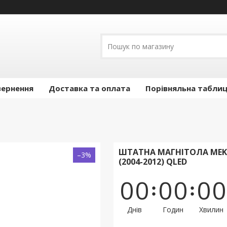
вернення
Доставка та оплата
Порівняльна таблиц
ШТАТНА МАГНІТОЛА MEKED
–3%
(2004-2012) QLED
0
0
0
0
0
0
Днів
Годин
Хвилин