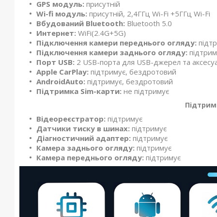
GPS модуль:
присутній
Wi-fi модуль:
присутній, 2,4ГГц Wi-Fi +5ГГц Wi-Fi
Вбудований Bluetooth:
Bluetooth 5.0
Интернет:
WiFi(2.4G+5G)
Підключення камери переднього огляду:
підт
Підключення камери заднього огляду:
підтрим
Порт USB:
2 USB-порта для USB-джерел та аксесуа
Apple CarPlay:
підтримує, бездротовий
AndroidAuto:
підтримує, бездротовий
Підтримка Sim-карти:
не підтримує
Підтрим
Відеореєстратор:
підтримує
Датчики тиску в шинах:
підтримує
Діагностичний адаптер:
підтримує
Камера заднього огляду:
підтримує
Камера переднього огляду:
підтримує