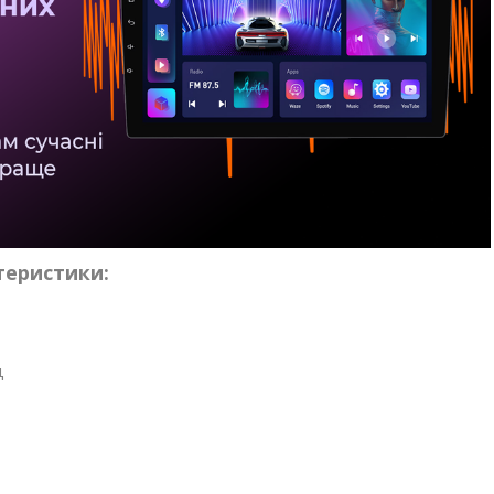
теристики:
ц