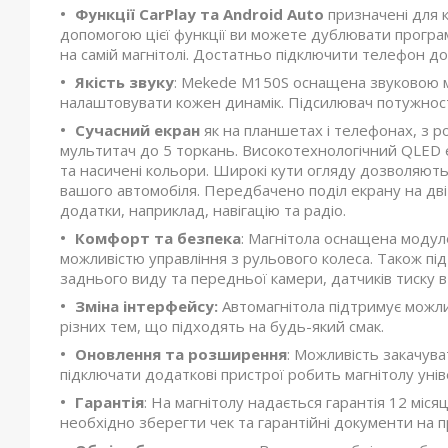
Функції CarPlay та Android Auto
призначені для к
допомогою цієї функції ви можете дублювати програм
на самій магнітолі. Достатньо підключити телефон д
Якість звуку
: Mekede M150S оснащена звуковою м
налаштовувати кожен динамік. Підсилювач потужності 
Сучасний екран
як на планшетах і телефонах, з р
мультитач до 5 торкань. Високотехнологічний QLED е
та насичені кольори. Широкі кути огляду дозволяют
вашого автомобіля. Передбачено поділ екрану на дв
додатки, наприклад, навігацію та радіо.
Комфорт та безпека
: Магнітола оснащена модуле
можливістю управління з рульового колеса. Також пі
заднього виду та передньої камери, датчиків тиску в
Зміна інтерфейсу:
Автомагнітола підтримує можли
різних тем, що підходять на будь-який смак.
Оновлення та розширення
: Можливість закачув
підключати додаткові пристрої робить магнітолу уні
Гарантія
: На магнітолу надається гарантія 12 міс
необхідно зберегти чек та гарантійні документи на п