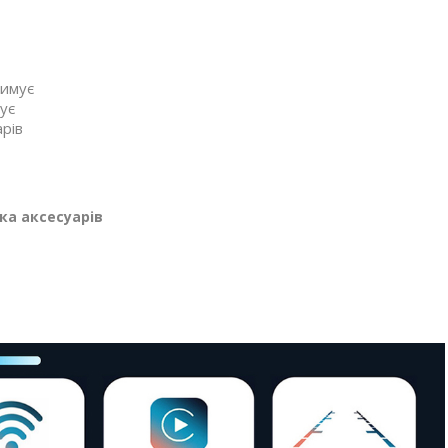
римує
ує
рів
ка аксесуарів