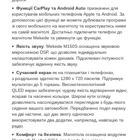
Функції CarPlay та Android Auto
призначені для
користувачів мобільних телефонів Apple та Android. За
допомогою цієї функції ви можете дублювати програми
зі свого мобільного на магнітолу та користуватись ними
на самій магнітолі. Достатньо підключити телефон до
магнітоли Mekede та увімкнути цю функцію.
Якість звуку
: Mekede M150S оснащена звуковою
мікросхемою DSP, що дозволяє індивідуально
налаштовувати кожен динамік. Підсилювач потужності
забезпечує відмінну якість звуку.
Сучасний екран
як на планшетах і телефонах,
з роздільною здатністю 1280 х 720 пікселів. Підтримує
мультитач до 5 торкань. Високотехнологічний
QLED екран забезпечує чудову якість відтворення відео,
яскраві та насичені кольори. Широкі кути огляду
дозволяють насолоджуватися переглядом з будь-якого
сидіння вашого автомобіля. Передбачено поділ екрану
на дві частини, що дає змогу одночасно
використовувати два додатки, наприклад, навігацію та
радіо.
Комфорт та безпека
: Магнітола оснащена модулем