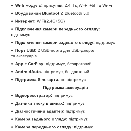
Wi-fi модуль:
присутній, 2,4ГГц Wi-Fi +5ГГц Wi-Fi
Вбудований Bluetooth:
Bluetooth 5.0
Интернет:
WiFi(2.4G+5G)
Підключення камери переднього огляду:
підтримує
Підключення камери заднього огляду:
підтримує
Порт USB:
2 USB-порта для USB-джерел
та аксесуарів
Apple CarPlay:
підтримує, бездротовий
AndroidAuto:
підтримує, бездротовий
Підтримка Sim-карти:
не підтримує
Підтримка аксесуарів
Відеореєстратор:
підтримує
Датчики тиску в шинах:
підтримує
Діагностичний адаптер:
підтримує
Камера заднього огляду:
підтримує
Камера переднього огляду:
підтримує