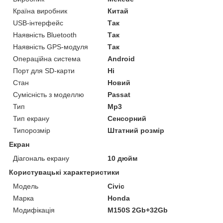
Країна виробник
Китай
USB-інтерфейс
Так
Наявність Bluetooth
Так
Наявність GPS-модуля
Так
Операційна система
Android
Порт для SD-карти
Ні
Стан
Новий
Сумісність з моделлю
Passat
Тип
Mp3
Тип екрану
Сенсорний
Типорозмір
Штатний розмір
Екран
Діагональ екрану
10 дюйм
Користувацькі характеристики
Мoдель
Civic
Марка
Honda
Модифікація
M150S 2Gb+32Gb