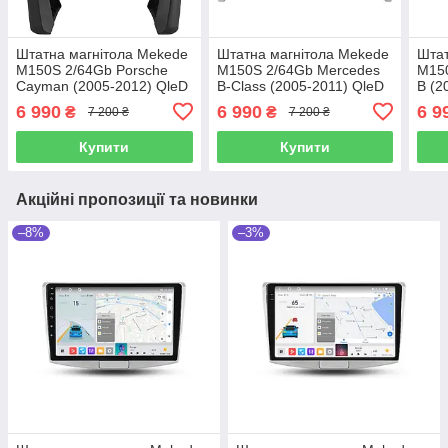
Штатна магнітола Mekede
Штатна магнітола Mekede
Штат
M150S 2/64Gb Porsche
M150S 2/64Gb Mercedes
M150
Cayman (2005-2012) QleD
B-Class (2005-2011) QleD
B (2
6 990
6 990
6 9
₴
₴
7 200 ₴
7 200 ₴
Купити
Купити
Акційні пропозиції та новинки
–8%
–3%