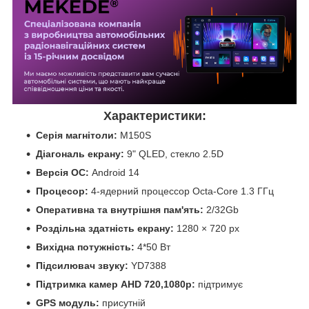
Характеристики:
Серія магнітоли:
M150S
Діагональ екрану:
9" QLED, стекло 2.5D
Версія ОС:
Android 14
Процесор:
4-ядерний процессор Octa-Core 1.3 ГГц
Оперативна та внутрішня пам'ять:
2/32Gb
Роздільна здатність екрану:
1280 × 720 px
Вихідна потужність:
4*50 Вт
Підсилювач звуку:
YD7388
Підтримка камер
AHD 720,1080р:
підтримує
GPS модуль:
присутній