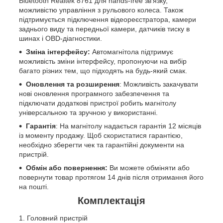
Bluetooth Realtek 8761 для hands-free зв'язку,
можливістю управління з рульового колеса. Також
підтримується підключення відеореєстратора, камери
заднього виду та передньої камери, датчиків тиску в
шинах і OBD-діагностики.
Зміна інтерфейсу:
Автомагнітола підтримує
можливість зміни інтерфейсу, пропонуючи на вибір
багато різних тем, що підходять на будь-який смак.
Оновлення та розширення
: Можливість закачувати
нові оновлення програмного забезпечення та
підключати додаткові пристрої робить магнітолу
універсальною та зручною у використанні.
Гарантія
: На магнітолу надається гарантія 12 місяців
із моменту продажу. Щоб скористатися гарантією,
необхідно зберегти чек та гарантійні документи на
пристрій.
Обмін або повернення:
Ви можете обміняти або
повернути товар протягом 14 днів після отримання його
на пошті.
Комплектація
Головний пристрій