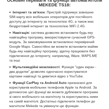
Основні переваги та функції автомагнітоли
MEKEDE TS18:
Інтернет та зв'язок
: Пристрій підтримує зовнішню
SIM-карту всіх мобільних операторів для постійного
доступу до інтернету за технологією 4G, а також має
бездротовий інтернет за технологією WiFi 2.4G.
Навігація:
система дозволяє встановити будь-яку
навігаційну програму, використовуючи сучасний GPS-
модуль. За замовчуванням встановлено перевірений
Google Maps. Самостійно ви можете встановити майже
будь-яку навігаційну програму, здатну працювати без
підключення до інтернету, наприклад, Waze, MAPS.ME
та інші.
Мультимедійні можливості
: Функція "один екран -
два додатки" дозволяє одночасно користуватися
картами навігації та дивитися відео з YouTube.
Функції CarPlay та Android Auto
призначені для
користувачів мобільних телефонів Apple та Android. За
допомогою цієї функції ви можете дублювати програми
зі свого мобільного на магнітолу та користуватись ними
на самій магнітолі. Достатньо підключити телефон до
магнітоли Mekede та увімкнути цю функцію.