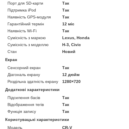
Порт для SD-карти
Так
Підтримка iPod
Так
Наявність GPS-модуля
Так
Гарантійний термін
12 міс
Наявність Wi-Fi
Так
Сумісність з маркою
Lexus, Honda
Сумісність з моделлю
H-3, Civic
Стан
Новий
Екран
Сенсорний екран
Так
Діагональ екрану
12 дюйм
Роздільна здатність екрану
1280×720
Додаткові характеристики
Підсилення басів
Так
Відображення тегів
Так
Функція запису
Так
Користувацькі характеристики
Мoдель
CR-V