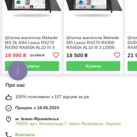
Штатна магнітола Mekede
Штатна магнітола Mekede
Штат
MS 2k 4/64 Lexus RX270
MS Lexus RX270 RX350
DUD
RX350 RX450h AL10 III 3
RX450h AL10 III 3 (2008-
RX45
(2008-2015) CarPlay QleD
2015) A QleD
2015
19 990
18 500
21 
₴
₴
21 000 ₴
- 20
Купити
Купити
КНОПКА
ЗВ'ЯЗКУ
Про нас
100% позитивних з 107 відгуків за рік
Працює з 18.06.2024
м. Івано-Франківськ
76009, вул. Коновальца 7, Івано-Франківськ, Україна
Контакти