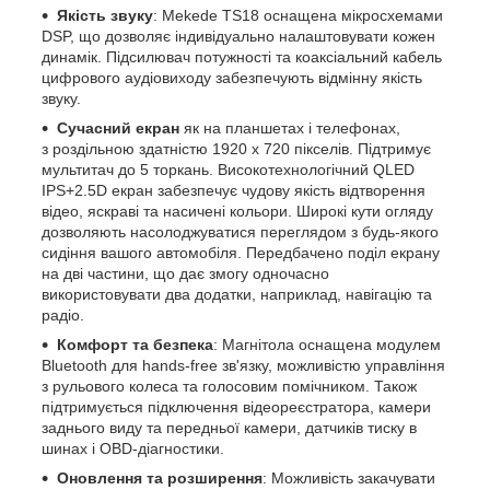
Якість звуку
: Mekede TS18 оснащена мікросхемами
DSP, що дозволяє індивідуально налаштовувати кожен
динамік. Підсилювач потужності та коаксіальний кабель
цифрового аудіовиходу забезпечують відмінну якість
звуку.
Сучасний екран
як на планшетах і телефонах,
з роздільною здатністю 1920 х 720 пікселів. Підтримує
мультитач до 5 торкань. Високотехнологічний QLED
IPS+2.5D екран забезпечує чудову якість відтворення
відео, яскраві та насичені кольори. Широкі кути огляду
дозволяють насолоджуватися переглядом з будь-якого
сидіння вашого автомобіля. Передбачено поділ екрану
на дві частини, що дає змогу одночасно
використовувати два додатки, наприклад, навігацію та
радіо.
Комфорт та безпека
: Магнітола оснащена модулем
Bluetooth для hands-free зв'язку, можливістю управління
з рульового колеса та голосовим помічником. Також
підтримується підключення відеореєстратора, камери
заднього виду та передньої камери, датчиків тиску в
шинах і OBD-діагностики.
Оновлення та розширення
: Можливість закачувати