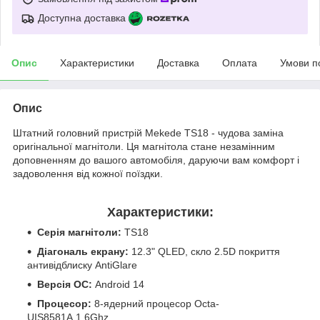
Доступна доставка
Опис
Характеристики
Доставка
Оплата
Умови п
Опис
Штатний головний пристрій Mekede TS18 - чудова заміна
оригінальної магнітоли. Ця магнітола стане незамінним
доповненням до вашого автомобіля, даруючи вам комфорт і
задоволення від кожної поїздки.
Характеристики:
Серія магнітоли:
TS18
Діагональ екрану:
12.3" QLED, скло 2.5D покриття
антивідблиску AntiGlare
Версія ОС:
Android 14
Процесор:
8-ядерний процесор Octa-
UIS8581A 1,6Ghz