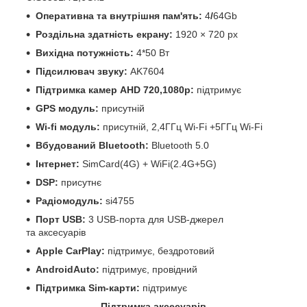
Оперативна та внутрішня пам'ять:
4
/
64Gb
Роздільна здатність екрану:
1920 × 720 px
Вихідна потужність:
4*50 Вт
Підсилювач звуку:
AK7604
Підтримка камер
AHD 720,1080р:
підтримує
GPS модуль:
присутній
Wi-fi модуль:
присутній, 2,4ГГц Wi-Fi +5ГГц Wi-Fi
Вбудований Bluetooth:
Bluetooth 5.0
Інтернет:
SimCard(4G) + WiFi(2.4G+5G)
DSP:
присутнє
Радіомодуль:
si4755
Порт USB:
3 USB-порта для USB-джерел
та аксесуарів
Apple CarPlay:
підтримує, бездротовий
AndroidAuto:
підтримує, провідний
Підтримка Sim-карти:
підтримує
Підтримка аксесуарів