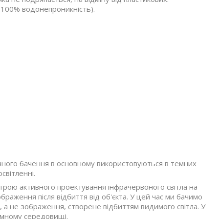
(100% водонепроникність).
ічного бачення в основному використовуються в темних
світленні.
рою активного проектування інфрачервоного світла на
ображення після відбиття від об'єкта. У цей час ми бачимо
 а не зображення, створене відбиттям видимого світла. У
емному середовищі.