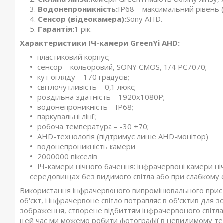
Водонепроникність:
IP68 – максимальний рівень 
Сенсор (відеокамера):
Sony AHD.
Гарантія:
1 рік.
Характеристики ІЧ-камери GreenYi AHD:
пластиковий корпус;
сенсор – кольоровий, SONY CMOS, 1/4 PC7070;
кут огляду – 170 градусів;
світлочутливість – 0,1 люкс;
роздільна здатність – 1920x1080P;
водонепроникність – IP68;
паркувальні лінії;
робоча температура – -30 +70;
AHD-технологія (підтримує лише AHD-монітор)
водонепроникність камери
2000000 пікселів
ІЧ-камери нічного бачення: інфрачервоні камери н
середовищах без видимого світла або при слабкому о
Використання інфрачервоного випромінювального прист
об'єкт, і інфрачервоне світло потрапляє в об'єктив для з
зображення, створене відбиттям інфрачервоного світла,
цей час ми можемо робити фотографії в невидимому т