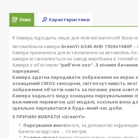
Опис
Характеристики
!!! Камера підходить лише для Android-магнітол!!! Вона н
Автомобільна камера
GreenYi G340 AHD 1920x1080P
– 
Камера призначена для встановлення на автомобіль без 
камери встановлюється на заводі виробника в топовій ко
Камера з об'єктивом
"риб'яче око". З нічним баченн
паркуванні.
Камера здатна передавати зображення на екран з
оснащений CMOS-сенсором, світлочутливість якого
зображення об'єктів навіть за поганих умов освітл
Камера заднього виду оснащена паркувальними ліні
важливою перевагою цієї моделі, оскільки вона до
ідеально паркуватися в будь-який час доби.
5 ПРИЧИН ВИБРАТИ «GreenYi»
Паркування вночі:
вночі, за допомогою інфрачерво
бачити на відстані … 10 метрів.
Скляна лінза:
Камери GreenYi мають скляну лінзу, я