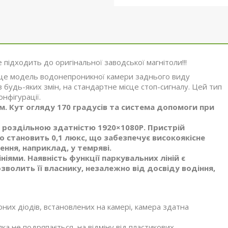
е підходить до оригінальної заводської магнітоли!!!
це модель водонепроникної камери заднього виду
будь-яких змін, на стандартне місце стоп-сигналу. Цей тип
нфігурації.
ям. Кут огляду
170 градусів
та система допомоги при
 роздільною здатністю 1920×1080P. Пристрій
 становить 0,1 люкс, що забезпечує високоякісне
ення, наприклад, у темряві.
ями. Наявність функції паркувальних ліній є
зволить її власнику, незалежно від досвіду водіння,
них діодів, встановлених на камері, камера здатна
ка не подряпається, на відміну від пластикових.