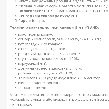
Якість зображення:
роздільна здатність – 1920x
Скляна лінза:
камери
GreenYi
мають скляну лінзу, 
Вологозахист:
IP68 – максимальний рівень (100%
Сенсор (відеокамера):
Sony AHD.
Гарантія:
1 рік.
Технічні характеристики камери GreenYi AHD:
пластиковий корпус;
сенсор – кольоровий, SONY CMOS, 1/4 PC7070;
кут огляду – 170 градусів;
світлочутливість – 0,1 люкс;
роздільна здатність – 1920x1080P;
ступінь водонепроникності – IP68;
паркувальні лінії;
довжина кабелю відеосигналу – 6 м;
робоча температура – -30 +70;
Технологія AHD (підтримує лише AHD-монітор)
камера водонепроникна
2000000 пікселів
А також великим плюсом цієї камери є те, що є можливі
можливість вмикати або вимикати паркувальні лінії за 
лінії є в радіо)