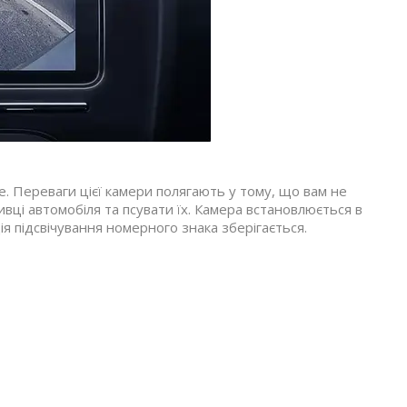
. Переваги цієї камери полягають у тому, що вам не
вці автомобіля та псувати їх. Камера встановлюється в
я підсвічування номерного знака зберігається.