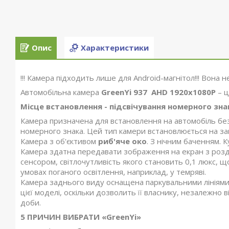
Опис
Характеристики
!!! Камера підходить лише для Android-магнітол!!! Вона н
Автомобільна камера
GreenYi 937 AHD 1920x1080P
– ц
Місце встановлення -
підсвічування номерного зна
Камера призначена для встановлення на автомобіль без 
номерного знака. Цей тип камери встановлюється на зав
Камера з об'єктивом
риб'яче око
. З нічним баченням. 
Камера здатна передавати зображення на екран з роз
сенсором, світлочутливість якого становить 0,1 люкс, щ
умовах поганого освітлення, наприклад, у темряві.
Камера заднього виду оснащена паркувальними лініями.
цієї моделі, оскільки дозволить її власнику, незалежно 
доби.
5 ПРИЧИН ВИБРАТИ «GreenYi»