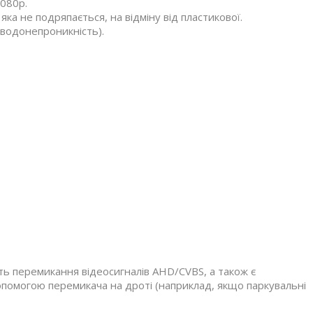
1080p.
яка не подряпається, на відміну від пластикової.
 водонепроникність).
сть перемикання відеосигналів AHD/CVBS, а також є
допомогою перемикача на дроті (наприклад, якщо паркувальні