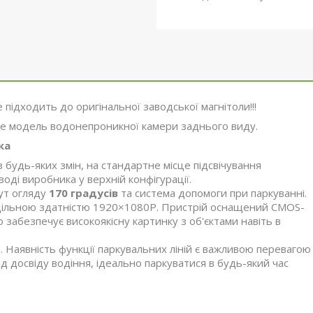
е підходить до оригінальної заводської магнітоли!!!
е модель водонепроникної камери заднього виду.
ка
будь-яких змін, на стандартне місце підсвічування
оді виробника у верхній конфігурації.
Кут огляду
170 градусів
та система допомоги при паркуванні.
дільною здатністю 1920×1080P. Пристрій оснащений CMOS-
о забезпечує високоякісну картинку з об'єктами навіть в
 Наявність функції паркувальних ліній є важливою перевагою
від досвіду водіння, ідеально паркуватися в будь-який час