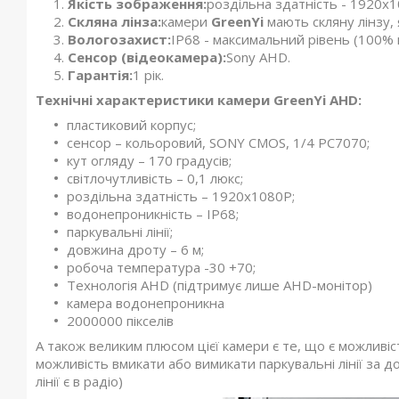
Якість зображення:
роздільна здатність - 1920x1
Скляна лінза:
камери
GreenYi
мають скляну лінзу, 
Вологозахист:
IP68 - максимальний рівень (100% 
Сенсор (відеокамера):
Sony AHD.
Гарантія:
1 рік.
Технічні характеристики камери GreenYi AHD:
пластиковий корпус;
сенсор – кольоровий, SONY CMOS, 1/4 PC7070;
кут огляду – 170 градусів;
світлочутливість – 0,1 люкс;
роздільна здатність – 1920x1080P;
водонепроникність – IP68;
паркувальні лінії;
довжина дроту – 6 м;
робоча температура -30 +70;
Технологія AHD (підтримує лише AHD-монітор)
камера водонепроникна
2000000 пікселів
А також великим плюсом цієї камери є те, що є можливі
можливість вмикати або вимикати паркувальні лінії за 
лінії є в радіо)