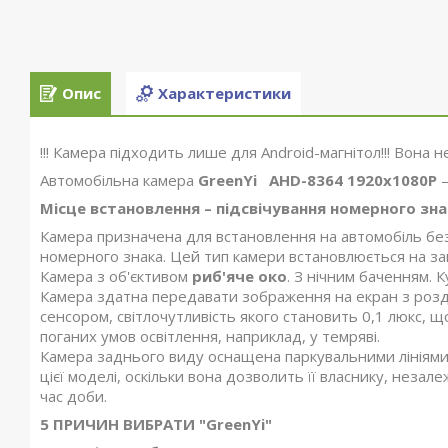
Опис
Характеристики
!!! Камера підходить лише для Android-магнітол!!! Вона н
Автомобільна камера
GreenYi AHD-8364 1920x1080P
–
Місце встановлення –
підсвічування номерного зна
Камера призначена для встановлення на автомобіль без 
номерного знака. Цей тип камери встановлюється на зав
Камера з об'єктивом
риб'яче око
. З нічним баченням. 
Камера здатна передавати зображення на екран з роз
сенсором, світлочутливість якого становить 0,1 люкс, щ
поганих умов освітлення, наприклад, у темряві.
Камера заднього виду оснащена паркувальними лініями.
цієї моделі, оскільки вона дозволить її власнику, незал
час доби.
5 ПРИЧИН ВИБРАТИ "GreenYi"