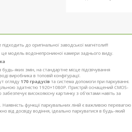
е підходить до оригінальної заводської магнітоли!!!
 це модель водонепроникної камери заднього виду.
ка
будь-яких змін, на стандартне місце підсвічування
оді виробника в топовій конфігурації.
Кут огляду
170 градусів
та система допомоги при паркуванні.
дільною здатністю 1920×1080P. Пристрій оснащений CMOS-
о забезпечує високоякісну картинку з об'єктами навіть за
 Наявність функції паркувальних ліній є важливою перевагою
ежно від досвіду водіння, ідеально паркуватися в будь-який