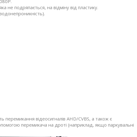
080P.
яка не подряпається, на відміну від пластику.
водонепроникність).
сть перемикання відеосигналів AHD/CVBS, а також є
допомогою перемикача на дроті (наприклад, якщо паркувальні