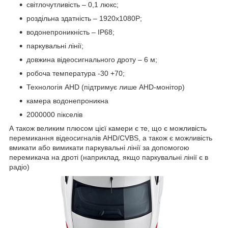
світлочутливість – 0,1 люкс;
роздільна здатність – 1920x1080P;
водонепроникність – IP68;
паркувальні лінії;
довжина відеосигнального дроту – 6 м;
робоча температура -30 +70;
Технологія AHD (підтримує лише AHD-монітор)
камера водонепроникна
2000000 пікселів
А також великим плюсом цієї камери є те, що є можливість
перемикання відеосигналів AHD/CVBS, а також є можливість
вмикати або вимикати паркувальні лінії за допомогою
перемикача на дроті (наприклад, якщо паркувальні лінії є в
радіо)