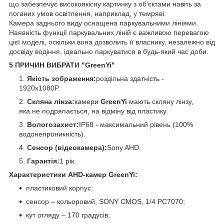
що забезпечує високоякісну картинку з об'єктами навіть за
поганих умов освітлення, наприклад, у темряві.
Камера заднього виду оснащена паркувальними лініями.
Наявність функції паркувальних ліній є важливою перевагою
цієї моделі, оскільки вона дозволить її власнику, незалежно від
досвіду водіння, ідеально паркуватися в будь-який час доби.
5 ПРИЧИН ВИБРАТИ "GreenYi"
Якість зображення:
роздільна здатність -
1920x1080P.
Скляна лінза:
камери
GreenYi
мають скляну лінзу,
яка не подряпається, на відміну від пластику.
Вологозахист:
IP68 - максимальний рівень (100%
водонепроникність).
Сенсор (відеокамера):
Sony AHD.
Гарантія:
1 рік.
Характеристики AHD-камер GreenYi:
пластиковий корпус;
сенсор – кольоровий, SONY CMOS, 1/4 PC7070;
кут огляду – 170 градусів;