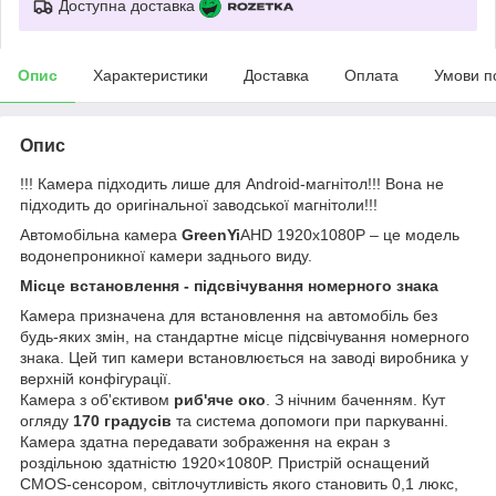
Доступна доставка
Опис
Характеристики
Доставка
Оплата
Умови п
Опис
!!! Камера підходить лише для Android-магнітол!!! Вона не
підходить до оригінальної заводської магнітоли!!!
Автомобільна камера
GreenYi
AHD 1920x1080P – це модель
водонепроникної камери заднього виду.
Місце встановлення - підсвічування номерного знака
Камера призначена для встановлення на автомобіль без
будь-яких змін, на стандартне місце підсвічування номерного
знака. Цей тип камери встановлюється на заводі виробника у
верхній конфігурації.
Камера з об'єктивом
риб'яче око
. З нічним баченням. Кут
огляду
170 градусів
та система допомоги при паркуванні.
Камера здатна передавати зображення на екран з
роздільною здатністю 1920×1080P. Пристрій оснащений
CMOS-сенсором, світлочутливість якого становить 0,1 люкс,