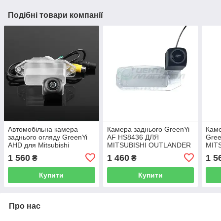
Подібні товари компанії
Автомобільна камера
Камера заднього GreenYi
Каме
заднього огляду GreenYi
AF HS8436 ДЛЯ
Gre
AHD для Mitsubishi
MITSUBISHI OUTLANDER
MIT
Lancer-ex Outlander 1
LANCER GTS ECLIPSE
OUT
1 560
1 460
1 5
₴
₴
XPANDER
Купити
Купити
Про нас