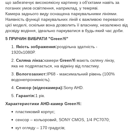
що забезпечує високоякісну картинку з об'єктами навіть за
поганих умов освітлення, наприклад, у темряві.
Камера заднього виду оснащена паркувальними лініями.
Наявність функції паркувальних ліній є важливою перевагою
цієї моделі, оскільки вона дозволить її власнику, незалежно від
досвіду водіння, ідеально паркуватися в будь-який час доби.
5 ПРИЧИН ВИБРАТИ "GreenYi"
Якість зображення:
роздільна здатність -
1920x1080P.
Скляна лінза:
камери
GreenYi
мають скляну лінзу,
яка не подряпається, на відміну від пластику.
Вологозахист:
IP68 - максимальний рівень (100%
водонепроникність).
Сенсор (відеокамера):
Sony AHD.
Гарантія:
1 рік.
Характеристики AHD-камер GreenYi:
пластиковий корпус;
сенсор – кольоровий, SONY CMOS, 1/4 PC7070;
кут огляду – 170 градусів;