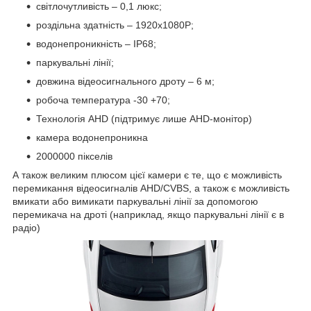
світлочутливість – 0,1 люкс;
роздільна здатність – 1920x1080P;
водонепроникність – IP68;
паркувальні лінії;
довжина відеосигнального дроту – 6 м;
робоча температура -30 +70;
Технологія AHD (підтримує лише AHD-монітор)
камера водонепроникна
2000000 пікселів
А також великим плюсом цієї камери є те, що є можливість
перемикання відеосигналів AHD/CVBS, а також є можливість
вмикати або вимикати паркувальні лінії за допомогою
перемикача на дроті (наприклад, якщо паркувальні лінії є в
радіо)