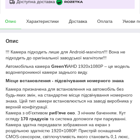
Доступна доставка
Опис
Характеристики
Доставка
Оплата
Умови п
Опис
!!! Камера підходить лише для Android-магнітол!!! Вона не
підходить до оригінальної заводської магнітоли!!!
Автомобільна камера
GreenYi
AHD 1920x1080P – це модель
водонепроникної камери заднього виду.
Місце встановлення - підсвічування номерного знака
Камера призначена для встановлення на автомобіль без
будь-яких змін, на стандартне місце підсвічування номерного
знака. Цей тип камери встановлюється на заводі виробника у
верхній конфігурації.
Камера з об'єктивом
риб'яче око
. З нічним баченням. Кут
огляду
170 градусів
та система допомоги при паркуванні.
Камера здатна передавати зображення на екран з
роздільною здатністю 1920×1080P. Пристрій оснащений
CMOS-сенсором, світлочутливість якого становить 0,1 люкс,