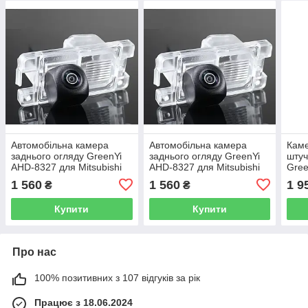
Автомобільна камера
Автомобільна камера
Каме
заднього огляду GreenYi
заднього огляду GreenYi
штуч
AHD-8327 для Mitsubishi
AHD-8327 для Mitsubishi
Gree
Pajero
Pajero
MIT
1 560
1 560
1 9
₴
₴
HUN
STR
Купити
Купити
Про нас
100% позитивних з 107 відгуків за рік
Працює з 18.06.2024