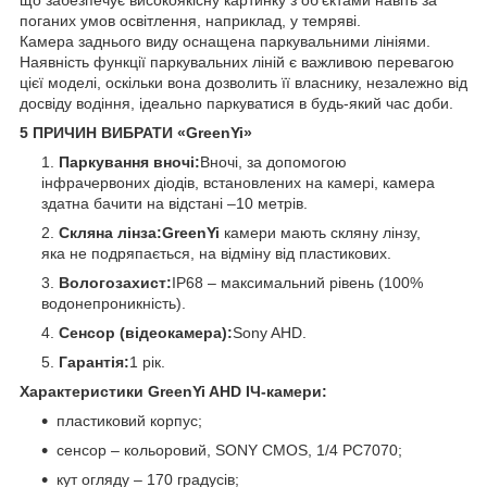
поганих умов освітлення, наприклад, у темряві.
Камера заднього виду оснащена паркувальними лініями.
Наявність функції паркувальних ліній є важливою перевагою
цієї моделі, оскільки вона дозволить її власнику, незалежно від
досвіду водіння, ідеально паркуватися в будь-який час доби.
5 ПРИЧИН ВИБРАТИ «GreenYi»
Паркування вночі:
Вночі, за допомогою
інфрачервоних діодів, встановлених на камері, камера
здатна бачити на відстані –10 метрів.
Скляна лінза:
GreenYi
камери мають скляну лінзу,
яка не подряпається, на відміну від пластикових.
Вологозахист:
IP68 – максимальний рівень (100%
водонепроникність).
Сенсор (відеокамера):
Sony AHD.
Гарантія:
1 рік.
Характеристики GreenYi AHD ІЧ-камери:
пластиковий корпус;
сенсор – кольоровий, SONY CMOS, 1/4 PC7070;
кут огляду – 170 градусів;