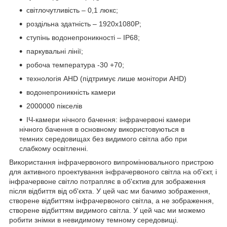
світлочутливість – 0,1 люкс;
роздільна здатність – 1920x1080P;
ступінь водонепроникності – IP68;
паркувальні лінії;
робоча температура -30 +70;
технологія AHD (підтримує лише монітори AHD)
водонепроникність камери
2000000 пікселів
ІЧ-камери нічного бачення: інфрачервоні камери
нічного бачення в основному використовуються в
темних середовищах без видимого світла або при
слабкому освітленні.
Використання інфрачервоного випромінювального пристрою
для активного проектування інфрачервоного світла на об'єкт, і
інфрачервоне світло потрапляє в об'єктив для зображення
після відбиття від об'єкта. У цей час ми бачимо зображення,
створене відбиттям інфрачервоного світла, а не зображення,
створене відбиттям видимого світла. У цей час ми можемо
робити знімки в невидимому темному середовищі.