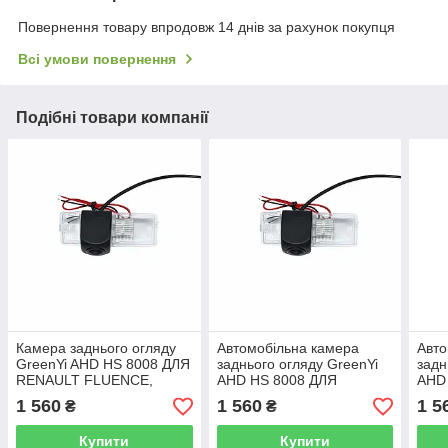
Повернення товару впродовж 14 днів за рахунок покупця
Всі умови повернення
Подібні товари компанії
Камера заднього огляду
Автомобільна камера
Авто
GreenYi AHD HS 8008 ДЛЯ
заднього огляду GreenYi
задн
RENAULT FLUENCE,
AHD HS 8008 ДЛЯ
AHD
LATITUDE, DUSTER,
RENAULT FLUENCE,
REN
1 560
1 560
1 5
₴
₴
MEGANE, SCENIC III,
LATITUDE, DUSTER,
LAT
SYMBOL
MEGANE, SCENIC III,
MEGA
Купити
Купити
SYMBOL
SYM