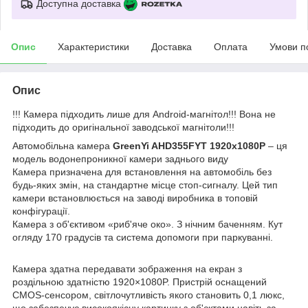
Доступна доставка
Опис
Характеристики
Доставка
Оплата
Умови п
Опис
!!! Камера підходить лише для Android-магнітол!!! Вона не
підходить до оригінальної заводської магнітоли!!!
Автомобільна камера
GreenYi AHD355FYT 1920x1080P
– ця
модель водонепроникної камери заднього виду
Камера призначена для встановлення на автомобіль без
будь-яких змін, на стандартне місце стоп-сигналу. Цей тип
камери встановлюється на заводі виробника в топовій
конфігурації.
Камера з об'єктивом «риб'яче око». З нічним баченням. Кут
огляду 170 градусів та система допомоги при паркуванні.
Камера здатна передавати зображення на екран з
роздільною здатністю 1920×1080P. Пристрій оснащений
CMOS-сенсором, світлочутливість якого становить 0,1 люкс,
що забезпечує високоякісну картинку з об'єктами навіть за