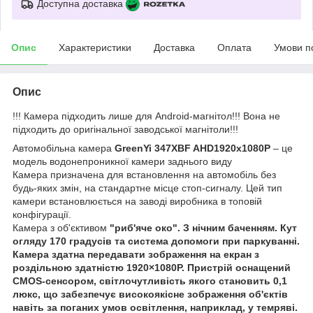
Доступна доставка
Опис
Характеристики
Доставка
Оплата
Умови п
Опис
!!! Камера підходить лише для Android-магнітол!!! Вона не
підходить до оригінальної заводської магнітоли!!!
Автомобільна камера
GreenYi 347XBF AHD1920x1080P
– це
модель водонепроникної камери заднього виду
Камера призначена для встановлення на автомобіль без
будь-яких змін, на стандартне місце стоп-сигналу. Цей тип
камери встановлюється на заводі виробника в топовій
конфігурації.
Камера з об'єктивом
"риб'яче око". З нічним баченням. Кут
огляду
170 градусів
та система допомоги при паркуванні.
Камера здатна передавати зображення на екран з
роздільною здатністю 1920×1080P. Пристрій оснащений
CMOS-сенсором, світлочутливість якого становить 0,1
люкс, що забезпечує високоякісне зображення об'єктів
навіть за поганих умов освітлення, наприклад, у темряві.