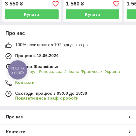
TIPO EGEA
TIP
3 550
1 560
1 5
₴
₴
Купити
Купити
Про нас
100% позитивних з 107 відгуків за рік
Працює з 18.06.2024
м. Івано-Франківськ
КНОПКА
76009, вул. Коновальца 7, Івано-Франківськ, Україна
ЗВ'ЯЗКУ
Контакти
Сьогодні працює з 09:00 до 18:30
Показати весь графік роботи
Про нас
Контакти