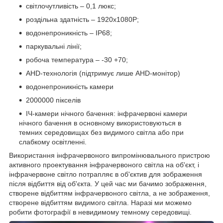
світлочутливість – 0,1 люкс;
роздільна здатність – 1920x1080P;
водонепроникність – IP68;
паркувальні лінії;
робоча температура – -30 +70;
AHD-технологія (підтримує лише AHD-монітор)
водонепроникність камери
2000000 пікселів
ІЧ-камери нічного бачення: інфрачервоні камери
нічного бачення в основному використовуються в
темних середовищах без видимого світла або при
слабкому освітленні.
Використання інфрачервоного випромінювального пристрою
активного проектування інфрачервоного світла на об'єкт, і
інфрачервоне світло потрапляє в об'єктив для зображення
після відбиття від об'єкта. У цей час ми бачимо зображення,
створене відбиттям інфрачервоного світла, а не зображення,
створене відбиттям видимого світла. Наразі ми можемо
робити фотографії в невидимому темному середовищі.