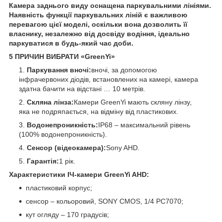
Камера заднього виду оснащена паркувальними лініями.
Наявність функції паркувальних ліній є важливою
перевагою цієї моделі, оскільки вона дозволить її
власнику, незалежно від досвіду водіння, ідеально
паркуватися в будь-який час доби.
5 ПРИЧИН ВИБРАТИ «GreenYi»
Паркування вночі:
вночі, за допомогою
інфрачервоних діодів, встановлених на камері, камера
здатна бачити на відстані … 10 метрів.
Скляна лінза:
Камери GreenYi мають скляну лінзу,
яка не подряпається, на відміну від пластикових.
Водонепроникність:
IP68 – максимальний рівень
(100% водонепроникність).
Сенсор (відеокамера):
Sony AHD.
Гарантія:
1 рік.
Характеристики ІЧ-камери GreenYi AHD:
пластиковий корпус;
сенсор – кольоровий, SONY CMOS, 1/4 PC7070;
кут огляду – 170 градусів;