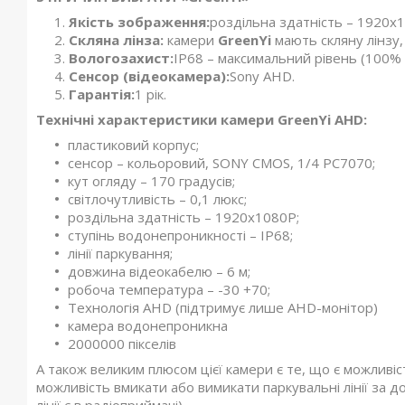
Якість зображення:
роздільна здатність – 1920x
Скляна лінза:
камери
GreenYi
мають скляну лінзу, 
Вологозахист:
IP68 – максимальний рівень (100%
Сенсор (відеокамера):
Sony AHD.
Гарантія:
1 рік.
Технічні характеристики камери GreenYi AHD:
пластиковий корпус;
сенсор – кольоровий, SONY CMOS, 1/4 PC7070;
кут огляду – 170 градусів;
світлочутливість – 0,1 люкс;
роздільна здатність – 1920x1080P;
ступінь водонепроникності – IP68;
лінії паркування;
довжина відеокабелю – 6 м;
робоча температура – -30 +70;
Технологія AHD (підтримує лише AHD-монітор)
камера водонепроникна
2000000 пікселів
А також великим плюсом цієї камери є те, що є можливі
можливість вмикати або вимикати паркувальні лінії за 