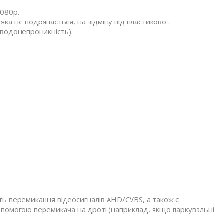
1080p.
яка не подряпається, на відміну від пластикової.
 водонепроникність).
сть перемикання відеосигналів AHD/CVBS, а також є
допомогою перемикача на дроті (наприклад, якщо паркувальні