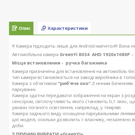
Опис
Характеристики
!!! Камера підходить лише для Android-магнітол!!! Вона н
Автомобільна камера
GreenYi 8034 AHD 1920x1080P
– 
Місце встановлення -
ручка багажника
Камера призначена для встановлення на автомобіль без
тип камери встановлюється на заводі виробника в топові
Камера з об'єктивом
"риб'яче око".
З нічним баченням.
паркуванні.
Камера здатна передавати зображення на екран з роз
сенсором, світлочутливість якого становить 0,1 люкс, щ
умовах поганого освітлення, наприклад, у темряві.
Камера заднього виду оснащена паркувальними лініями.
цієї моделі, оскільки дозволить її власнику, незалежно 
доби.
5 ПРИЧИН ВИБРАТИ «GreenYi»