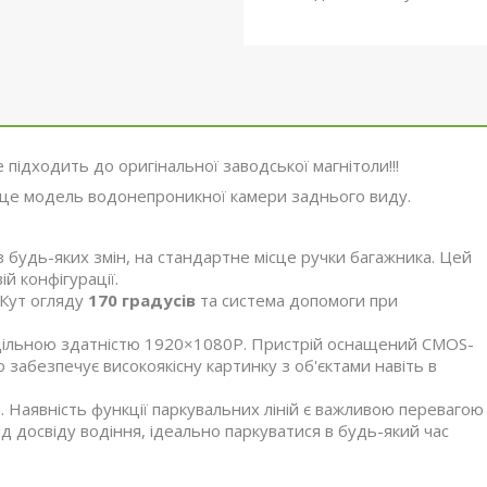
е підходить до оригінальної заводської магнітоли!!!
це модель водонепроникної камери заднього виду.
 будь-яких змін, на стандартне місце ручки багажника. Цей
й конфігурації.
 Кут огляду
170 градусів
та система допомоги при
дільною здатністю 1920×1080P. Пристрій оснащений CMOS-
о забезпечує високоякісну картинку з об'єктами навіть в
 Наявність функції паркувальних ліній є важливою перевагою
від досвіду водіння, ідеально паркуватися в будь-який час