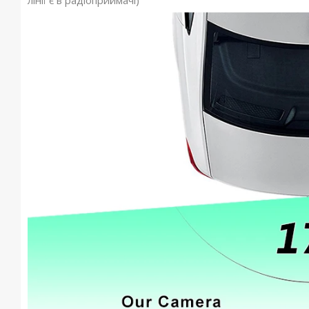
лінії є в радіоприймачі)