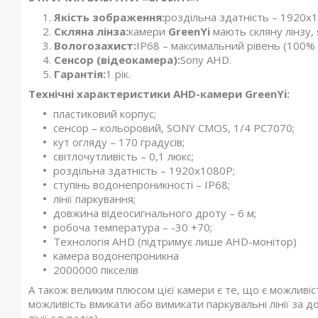
Якість зображення:
роздільна здатність – 1920x
Скляна лінза:
камери
GreenYi
мають скляну лінзу, 
Вологозахист:
IP68 – максимальний рівень (100%
Сенсор (відеокамера):
Sony AHD.
Гарантія:
1 рік.
Технічні характеристики AHD-камери GreenYi:
пластиковий корпус;
сенсор – кольоровий, SONY CMOS, 1/4 PC7070;
кут огляду – 170 градусів;
світлочутливість – 0,1 люкс;
роздільна здатність – 1920x1080P;
ступінь водонепроникності – IP68;
лінії паркування;
довжина відеосигнального дроту – 6 м;
робоча температура – -30 +70;
Технологія AHD (підтримує лише AHD-монітор)
камера водонепроникна
2000000 пікселів
А також великим плюсом цієї камери є те, що є можливі
можливість вмикати або вимикати паркувальні лінії за 