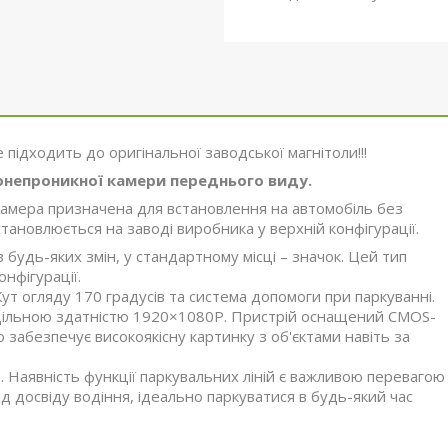
е підходить до оригінальної заводської магнітоли!!!
онепроникної камери переднього виду.
амера призначена для встановлення на автомобіль без
становлюється на заводі виробника у верхній конфігурації.
будь-яких змін, у стандартному місці – значок. Цей тип
нфігурації.
Кут огляду 170 градусів та система допомоги при паркуванні.
дільною здатністю 1920×1080P. Пристрій оснащений CMOS-
о забезпечує високоякісну картинку з об'єктами навіть за
 Наявність функції паркувальних ліній є важливою перевагою
від досвіду водіння, ідеально паркуватися в будь-який час