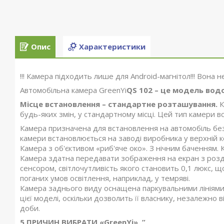
Опис
Характеристики
!!! Камера підходить лише для Android-магнітол!!! Вона н
Автомобільна камера GreenYi
QS 102 – це модель вод
Місце встановлення – стандартне розташування.
К
будь-яких змін, у стандартному місці. Цей тип камери в
Камера призначена для встановлення на автомобіль без 
камери встановлюється на заводі виробника у верхній ко
Камера з об'єктивом «риб'яче око». З нічним баченням. 
Камера здатна передавати зображення на екран з роз
сенсором, світлочутливість якого становить 0,1 люкс, щ
поганих умов освітлення, наприклад, у темряві.
Камера заднього виду оснащена паркувальними лініями.
цієї моделі, оскільки дозволить її власнику, незалежно 
доби.
5 ПРИЧИН ВИБРАТИ «GreenYi». ”