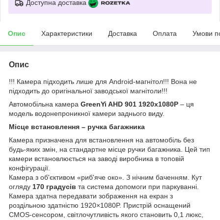
Доступна доставка
Опис
Характеристики
Доставка
Оплата
Умови п
Опис
!!! Камера підходить лише для Android-магнітол!!! Вона не
підходить до оригінальної заводської магнітоли!!!
Автомобільна камера
GreenYi AHD 901 1920x1080P
– ця
модель водонепроникної камери заднього виду.
Місце встановлення – ручка багажника
Камера призначена для встановлення на автомобіль без
будь-яких змін, на стандартне місце ручки багажника. Цей тип
камери встановлюється на заводі виробника в топовій
конфігурації.
Камера з об'єктивом «риб'яче око». З нічним баченням. Кут
огляду
170 градусів
та система допомоги при паркуванні.
Камера здатна передавати зображення на екран з
роздільною здатністю 1920×1080P. Пристрій оснащений
CMOS-сенсором, світлочутливість якого становить 0,1 люкс,