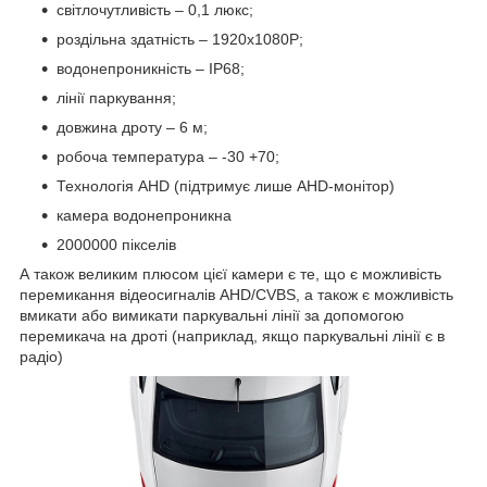
світлочутливість – 0,1 люкс;
роздільна здатність – 1920x1080P;
водонепроникність – IP68;
лінії паркування;
довжина дроту – 6 м;
робоча температура – -30 +70;
Технологія AHD (підтримує лише AHD-монітор)
камера водонепроникна
2000000 пікселів
А також великим плюсом цієї камери є те, що є можливість
перемикання відеосигналів AHD/CVBS, а також є можливість
вмикати або вимикати паркувальні лінії за допомогою
перемикача на дроті (наприклад, якщо паркувальні лінії є в
радіо)