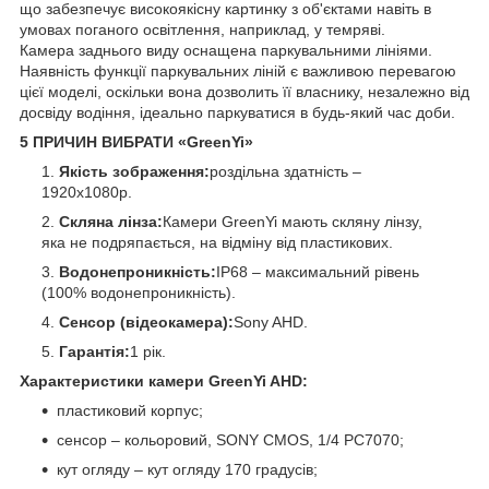
що забезпечує високоякісну картинку з об'єктами навіть в
умовах поганого освітлення, наприклад, у темряві.
Камера заднього виду оснащена паркувальними лініями.
Наявність функції паркувальних ліній є важливою перевагою
цієї моделі, оскільки вона дозволить її власнику, незалежно від
досвіду водіння, ідеально паркуватися в будь-який час доби.
5 ПРИЧИН ВИБРАТИ «GreenYi»
Якість зображення:
роздільна здатність –
1920x1080p.
Скляна лінза:
Камери GreenYi мають скляну лінзу,
яка не подряпається, на відміну від пластикових.
Водонепроникність:
IP68 – максимальний рівень
(100% водонепроникність).
Сенсор (відеокамера):
Sony AHD.
Гарантія:
1 рік.
Характеристики камери GreenYi AHD:
пластиковий корпус;
сенсор – кольоровий, SONY CMOS, 1/4 PC7070;
кут огляду – кут огляду 170 градусів;