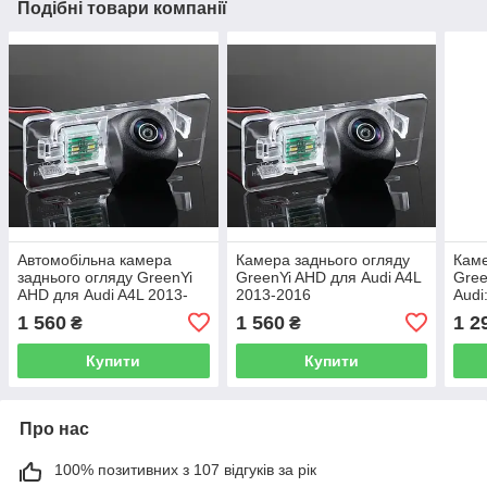
Подібні товари компанії
Автомобільна камера
Камера заднього огляду
Каме
заднього огляду GreenYi
GreenYi AHD для Audi A4L
Gree
AHD для Audi A4L 2013-
2013-2016
Audi
2016
8T/A
1 560
1 560
1 2
₴
₴
Купити
Купити
Про нас
100% позитивних з 107 відгуків за рік