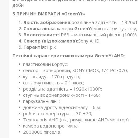
доби.
5 ПРИЧИН ВИБРАТИ «GreenYi»
Якість зображення:
роздільна здатність – 1920x
Скляна лінза:
камери
GreenYi
мають скляну лінзу, 
Вологозахист:
IP68 – максимальний рівень (100%
Сенсор (відеокамера):
Sony AHD.
Гарантія:
1 рік.
Технічні характеристики камери GreenYi AHD:
пластиковий корпус;
сенсор – кольоровий, SONY CMOS, 1/4 PC7070;
кут огляду – 170 градусів;
світлочутливість – 0,1 люкс;
роздільна здатність – 1920x1080P;
ступінь водонепроникності – IP68;
паркувальні лінії;
довжина дроту відеосигналу – 6 м;
робоча температура – -30 +70;
Технологія AHD (підтримує лише AHD-монітор)
камера водонепроникна
2000000 пікселів