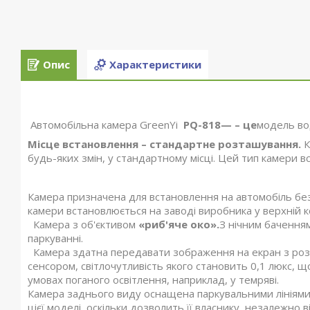
Опис
Характеристики
Автомобільна камера GreenYi
PQ-818— – це
модель во
Місце встановлення – стандартне розташування.
К
будь-яких змін, у стандартному місці. Цей тип камери в
Камера призначена для встановлення на автомобіль без 
камери встановлюється на заводі виробника у верхній ко
Камера з об'єктивом
«риб'яче око».
З нічним бачення
паркуванні.
Камера здатна передавати зображення на екран з ро
сенсором, світлочутливість якого становить 0,1 люкс, щ
умовах поганого освітлення, наприклад, у темряві.
Камера заднього виду оснащена паркувальними лініями.
цієї моделі, оскільки дозволить її власнику, незалежно 