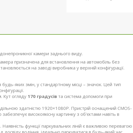
донепроникної камери заднього виду.
амера призначена для встановлення на автомобіль без
становлюється на заводі виробника у верхній конфігурації.
будь-яких змін, у стандартному місці – значок. Цей тип
нфігурації.
м. Кут огляду
170 градусів
та система допомоги при
здільною здатністю 1920×1080P. Пристрій оснащений CMOS-
о забезпечує високоякісну картинку з об'єктами навіть в
 Наявність функції паркувальних ліній є важливою перевагою
від досвіду водіння, ідеально паркуватися в будь-який час