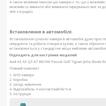
А також великим плюсом цієї камери є те, що є можливі
можливість вмикати або вимикати паркувальні лінії за 
лінії є в радіо)
Встановлення в автомобілі:
Встановлення сучасної камери в автомобілі дуже просте
свердлити та робити отвори в кузові, а також обрізати 
встановлюється у стандартне місце емблеми автомобіля
Підходить для наступних моделей
Audi A3 A5 Q5 A7 B8/VW Passat Golf Tiguan Jetta Skoda B
Повний комплект
1. AHD камера
2. Коробка
3. Шнур живлення
4. Відеокабель 4-контактний/AV 6 м
5. Інструкція