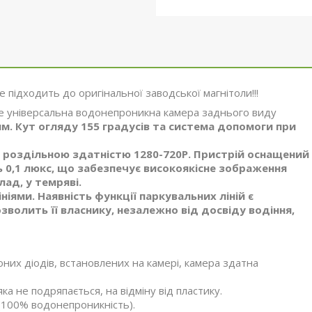
не підходить до оригінальної заводської магнітоли!!!
е універсальна водонепроникна камера заднього виду
ям. Кут огляду
155 градусів
та система допомоги при
 роздільною здатністю 1280-720P. Пристрій оснащений
 0,1 люкс, що забезпечує високоякісне зображення
лад, у темряві.
ями. Наявність функції паркувальних ліній є
зволить її власнику, незалежно від досвіду водіння,
них діодів, встановлених на камері, камера здатна
ка не подряпається, на відміну від пластику.
(100% водонепроникність).