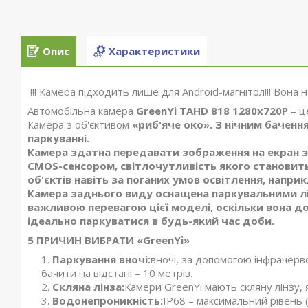
Опис
Характеристики
!!! Камера підходить лише для Android-магнітол!!! Вона 
Автомобільна камера
GreenYi TAHD 818 1280x720P
– ц
Камера з об'єктивом
«риб'яче око». З нічним баченн
паркуванні.
Камера здатна передавати зображення на екран з
CMOS-сенсором, світлочутливість якого становить
об'єктів навіть за поганих умов освітлення, наприк
Камера заднього виду оснащена паркувальними ліні
важливою перевагою цієї моделі, оскільки вона до
ідеально паркуватися в будь-який час доби.
5 ПРИЧИН ВИБРАТИ «GreenYi»
Паркування вночі:
вночі, за допомогою інфрачерво
бачити на відстані – 10 метрів.
Скляна лінза:
Камери GreenYi мають скляну лінзу, я
Водонепроникність:
IP68 – максимальний рівень 