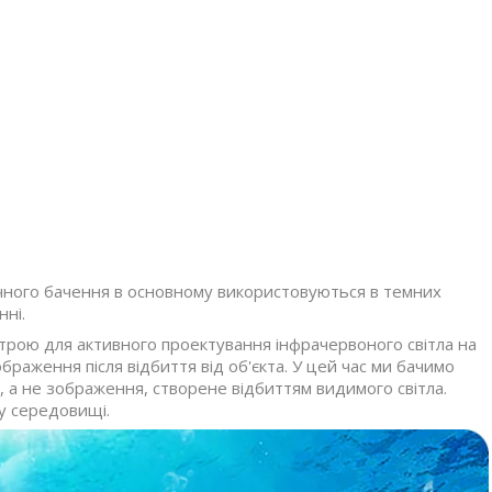
ічного бачення в основному використовуються в темних
нні.
рою для активного проектування інфрачервоного світла на
ображення після відбиття від об'єкта. У цей час ми бачимо
 а не зображення, створене відбиттям видимого світла.
у середовищі.