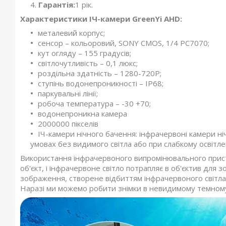
Гарантія:
1 рік.
Характеристики ІЧ-камери GreenYi AHD:
металевий корпус;
сенсор – кольоровий, SONY CMOS, 1/4 PC7070;
кут огляду – 155 градусів;
світлочутливість – 0,1 люкс;
роздільна здатність – 1280-720P;
ступінь водонепроникності – IP68;
паркувальні лінії;
робоча температура – -30 +70;
водонепроникна камера
2000000 пікселів
ІЧ-камери нічного бачення: інфрачервоні камери н
умовах без видимого світла або при слабкому освітле
Використання інфрачервоного випромінювального прист
об'єкт, і інфрачервоне світло потрапляє в об'єктив для з
зображення, створене відбиттям інфрачервоного світла,
Наразі ми можемо робити знімки в невидимому темном