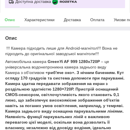
Доступна доставка
Опис
Характеристики
Доставка
Оплата
Умови п
Опис
!!! Камера підходить лише для Android-магнітол!!! Вона не
підходить до оригінальної заводської магнітоли!!!
Автомобільна камера
GreenYi AF 999 1280x720P
– це
універсальна водонепроникна камера заднього виду
Камера з об'єктивом
«риб'яче око». З нічним баченням. Кут
огляду
170 градусів
та система допомоги при паркуванні.
Камера здатна передавати зображення на екран з
роздільною здатністю 1280×720P. Пристрій оснащений
CMOS-сенсором, світлочутливість якого становить 0,1
люкс, що забезпечує високоякісне зображення об'єктів
навіть за поганих умов освітлення, наприклад, у темряві.
Камера заднього виду оснащена паркувальними лініями.
Наявність функції паркувальних ліній є важливою
перевагою цієї моделі, оскільки вона дозволить її
власнику, незалежно від досвіду водіння, ідеально