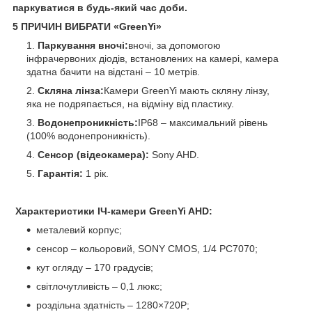
паркуватися в будь-який час доби.
5 ПРИЧИН ВИБРАТИ «GreenYi»
Паркування вночі:
вночі, за допомогою
інфрачервоних діодів, встановлених на камері, камера
здатна бачити на відстані – 10 метрів.
Скляна лінза:
Камери GreenYi мають скляну лінзу,
яка не подряпається, на відміну від пластику.
Водонепроникність:
IP68 – максимальний рівень
(100% водонепроникність).
Сенсор (відеокамера):
Sony AHD.
Гарантія:
1 рік.
Характеристики ІЧ-камери GreenYi AHD:
металевий корпус;
сенсор – кольоровий, SONY CMOS, 1/4 PC7070;
кут огляду – 170 градусів;
світлочутливість – 0,1 люкс;
роздільна здатність – 1280×720P;