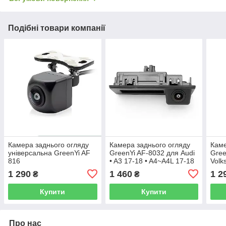
Подібні товари компанії
Камера заднього огляду
Камера заднього огляду
Каме
універсальна GreenYi AF
GreenYi AF-8032 для Audi
Gree
816
• A3 17-18 • A4~A4L 17-18
Volk
CC,B
1 290
1 460
1 2
₴
₴
6/Ti
1/Po
Купити
Купити
Про нас