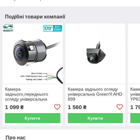
Подібні товари компанії
Камера
Камера заднього огляду
Каме
заднього,переднього
універсальна GreenYi AHD
унів
огляду універсальна
899
YP6
GreenYi AHD 301
груз
1 099
1 560
1 7
₴
₴
Купити
Купити
Про нас