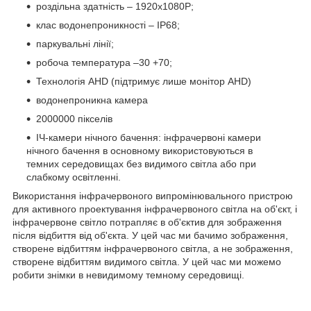
роздільна здатність – 1920x1080P;
клас водонепроникності – IP68;
паркувальні лінії;
робоча температура –30 +70;
Технологія AHD (підтримує лише монітор AHD)
водонепроникна камера
2000000 пікселів
ІЧ-камери нічного бачення: інфрачервоні камери
нічного бачення в основному використовуються в
темних середовищах без видимого світла або при
слабкому освітленні.
Використання інфрачервоного випромінювального пристрою
для активного проектування інфрачервоного світла на об'єкт, і
інфрачервоне світло потрапляє в об'єктив для зображення
після відбиття від об'єкта. У цей час ми бачимо зображення,
створене відбиттям інфрачервоного світла, а не зображення,
створене відбиттям видимого світла. У цей час ми можемо
робити знімки в невидимому темному середовищі.