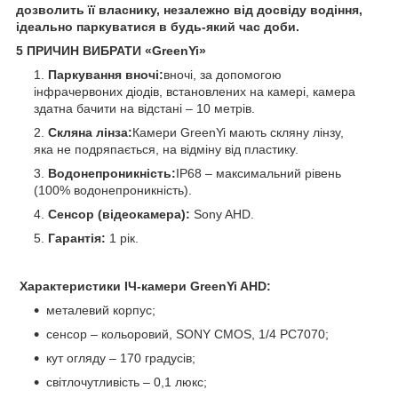
дозволить її власнику, незалежно від досвіду водіння,
ідеально паркуватися в будь-який час доби.
5 ПРИЧИН ВИБРАТИ «GreenYi»
Паркування вночі:
вночі, за допомогою
інфрачервоних діодів, встановлених на камері, камера
здатна бачити на відстані – 10 метрів.
Скляна лінза:
Камери GreenYi мають скляну лінзу,
яка не подряпається, на відміну від пластику.
Водонепроникність:
IP68 – максимальний рівень
(100% водонепроникність).
Сенсор (відеокамера):
Sony AHD.
Гарантія:
1 рік.
Характеристики ІЧ-камери GreenYi AHD:
металевий корпус;
сенсор – кольоровий, SONY CMOS, 1/4 PC7070;
кут огляду – 170 градусів;
світлочутливість – 0,1 люкс;