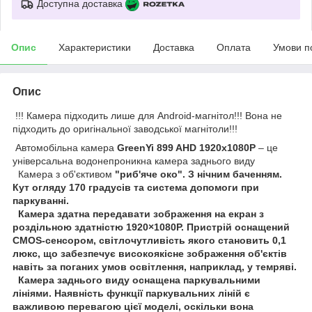
Доступна доставка
Опис
Характеристики
Доставка
Оплата
Умови п
Опис
!!! Камера підходить лише для Android-магнітол!!! Вона не
підходить до оригінальної заводської магнітоли!!!
Автомобільна камера
GreenYi 899 AHD 1920x1080P
– це
універсальна водонепроникна камера заднього виду
Камера з об'єктивом
"риб'яче око". З нічним баченням.
Кут огляду
170 градусів
та система допомоги при
паркуванні.
Камера здатна передавати зображення на екран з
роздільною здатністю 1920×1080P. Пристрій оснащений
CMOS-сенсором, світлочутливість якого становить 0,1
люкс, що забезпечує високоякісне зображення об'єктів
навіть за поганих умов освітлення, наприклад, у темряві.
Камера заднього виду оснащена паркувальними
лініями. Наявність функції паркувальних ліній є
важливою перевагою цієї моделі, оскільки вона