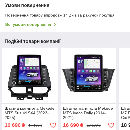
Умови повернення
Повернення товару впродовж 14 днів за рахунок покупця
Всі умови повернення
Подібні товари компанії
Штатна магнітола Mekede
Штатна магнітола Mekede
Штат
MTS Suzuki SX4 (2023-
MTS Iveco Daily (2014-
M7 P
2025)
2021)
CarP
16 690
16 690
18 
₴
₴
17 100 ₴
17 100 ₴