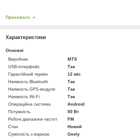
Приховати
Характеристики
Основні
Виробник
MTS
USB-інтерфейс
Так
Гарантійний термін
12 міс
Наявність Bluetooth
Так
Наявність GPS-модуля
Так
Наявність Wi-Fi
Так
Операційна система
Android
Потужність
50 Вт
Робочі діапазони частот
FM
Стан
Новий
Сумісність з маркою
Geely