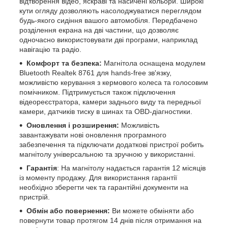
відтворення відео, яскраві та насичені кольори. Широкі
кути огляду дозволяють насолоджуватися переглядом
будь-якого сидіння вашого автомобіля. Передбачено
розділення екрана на дві частини, що дозволяє
одночасно використовувати дві програми, наприклад
навігацію та радіо.
Комфорт та безпека:
Магнітола оснащена модулем
Bluetooth Realtek 8761 для hands-free зв'язку,
можливістю керування з кермового колеса та голосовим
помічником. Підтримується також підключення
відеореєстратора, камери заднього виду та передньої
камери, датчиків тиску в шинах та OBD-діагностики.
Оновлення і розширення:
Можливість
завантажувати нові оновлення програмного
забезпечення та підключати додаткові пристрої робить
магнітолу універсальною та зручною у використанні.
Гарантія
: На магнітолу надається гарантія 12 місяців
із моменту продажу. Для використання гарантії
необхідно зберегти чек та гарантійні документи на
пристрій.
Обмін або повернення:
Ви можете обміняти або
повернути товар протягом 14 днів після отримання на