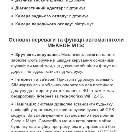
Датчики тиску в шинах:
підтримує
Діагностичний адаптер:
підтримує
Камера заднього огляду:
підтримує
Камера переднього огляду:
підтримує
Основні переваги та функції автомагнітоли
MEKEDE MTS:
Зручність керування:
Механічні клавіші на панелі
забезпечують зручне й швидке керування основними
функціями магнітоли, що дозволяє зберігати фокус на
дорозі і не відволікатися під час руху.
Інтернет та зв'язок:
Пристрій підтримує зовнішню
SIM-картку всіх мобільних операторів для постійного
доступу до Інтернету за технологією 4G, а також має
бездротовий Інтернет за технологією WiFi 2.4G.
Навігація:
система дозволяє встановити будь-яку
навігаційну програму, використовуючи сучасний GPS
модуль. За замовчуванням встановлено перевірений
Google Maps. Самостійно можна встановити майже
будь-яку навігаційну програму, здатну працювати без
підключення до інтернету, наприклад Waze, MAPS.ME