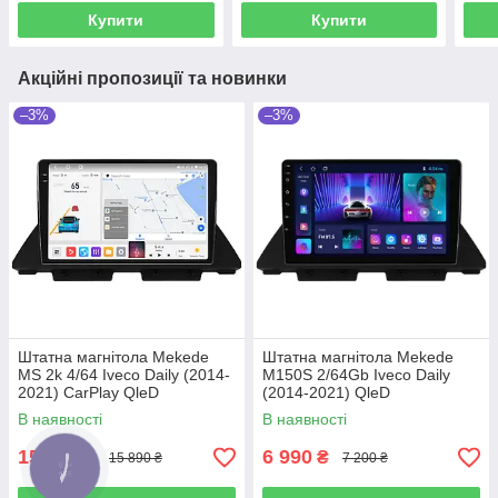
Купити
Купити
Акційні пропозиції та новинки
–3%
–3%
Штатна магнітола Mekede
Штатна магнітола Mekede
MS 2k 4/64 Iveco Daily (2014-
M150S 2/64Gb Iveco Daily
2021) CarPlay QleD
(2014-2021) QleD
В наявності
В наявності
15 390
6 990
₴
₴
15 890 ₴
7 200 ₴