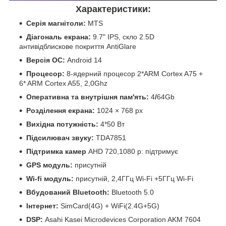
Характеристики:
Серія магнітоли:
MTS
Діагональ екрана:
9.7" IPS, скло 2.5D
антивідблискове покриття AntiGlare
Версія ОС:
Android 14
Процесор:
8-ядерний процесор 2*ARM Cortex A75 +
6* ARM Cortex A55, 2,0Ghz
Оперативна та внутрішня пам'ять:
4
/
64Gb
Розділення екрана:
1024 × 768 px
Вихідна потужність:
4*50 Вт
Підсилювач звуку:
TDA7851
Підтримка камер
AHD 720,1080 р: підтримує
GPS модуль:
присутній
Wi-fi модуль:
присутній, 2,4ГГц Wi-Fi +5ГГц Wi-Fi
Вбудований Bluetooth:
Bluetooth 5.0
Інтернет:
SimCard(4G) + WiFi(2.4G+5G)
DSP:
Asahi Kasei Microdevices Corporation AKM 7604