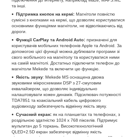
та інші.
Підтримка кнопок на кермі:
Магнітоли повністю
сумісні з кнопками на кермі, що дозволяє користуватися
основними функціями магнітоли, не відволікаючись від
дороги.
Функції CarPlay та Android Auto:
призначені для
користувачів мобільних телефонів Apple та Android. За
допомогою цієї функції можна дублювати програми зі
свого мобільного на магнітолу та користуватися ними
на самій магнітолі. Достатньо підключити телефон до
магнітоли Mekede та включити цю функцію.
Якість звуку
: Mekede MS оснащена двома
звуковими мікросхемами DSP з 27-смуговим
еквалайзером, що дозволяє індивідуально
налаштовувати кожен динамік. Підсилювач потужності
TDA7851 та коаксіальний кабель цифрового
аудіовиходу забезпечують відмінну якість звуку.
Сучасний екран:
як на планшетах та телефонах, з
роздільною здатністю 1024 х 768 пікселів. Підтримує
мультитач до 5 торкань. Високотехнологічний
QLED+2.5D екран забезпечує відмінну якість