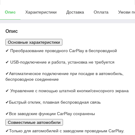
Опис
Характеристики
Доставка
Оплата
Умови п
Опис
Основные характеристики
✔ Преобразование проводного CarPlay в беспроводной
✔ USB-подключение и работа, установка не требуется
✔Автоматическое подключение при посадке в автомобиль,
беспроводное соединение
✔ Управление с помощью штатной кнопки/сенсорного экрана
✔Быстрый отклик, плавная беспроводная связь
✔Все заводские функции CarPlay сохранены
Совместимые автомобили
✔Только для автомобилей с заводским проводным CarPlay.