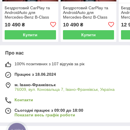
Бездротовий CarPlay та
Бездротовий CarPlay та
Безд
AndroidAuto для
AndroidAuto для
Andr
Mercedes-Benz B-Class
Mercedes-Benz B-Class
Merc
W246 2015 (NTG 4.5 / 4.7
W242 2012-2014 (NTG 4.5
W24
10 490
10 490
12 
₴
₴
System)
/ 4.7 System)
5.0 
Купити
Купити
Про нас
100% позитивних з 107 відгуків за рік
Працює з 18.06.2024
м. Івано-Франківськ
76009, вул. Коновальца 7, Івано-Франківськ, Україна
Контакти
Сьогодні працює з 09:00 до 18:00
Показати весь графік роботи