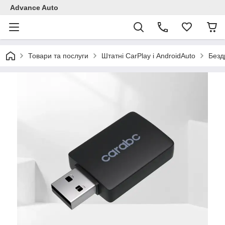
Advance Auto
Товари та послуги
Штатні CarPlay і AndroidAuto
Безд