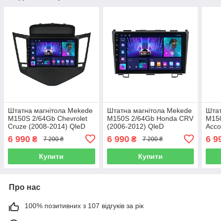
Штатна магнітола Mekede
Штатна магнітола Mekede
Штат
M150S 2/64Gb Chevrolet
M150S 2/64Gb Honda CRV
M15
Cruze (2008-2014) QleD
(2006-2012) QleD
Acco
6 990
6 990
6 9
₴
₴
7 200 ₴
7 200 ₴
Купити
Купити
Про нас
100% позитивних з 107 відгуків за рік