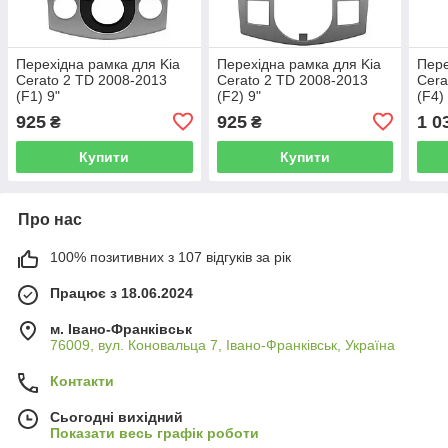
Перехідна рамка для Kia
Перехідна рамка для Kia
Пере
Cerato 2 TD 2008-2013
Cerato 2 TD 2008-2013
Cera
(F1) 9"
(F2) 9"
(F4)
925
925
1 0
₴
₴
Купити
Купити
Про нас
100% позитивних з 107 відгуків за рік
Працює з 18.06.2024
м. Івано-Франківськ
76009, вул. Коновальца 7, Івано-Франківськ, Україна
Контакти
Сьогодні вихідний
Показати весь графік роботи