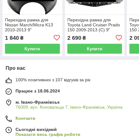
Перехідна рамка для
Перехідна рамка для
Пере
Nissan March/Micra K13
Toyota Land Cruiser Prado
Toyo
2010-2013 9"
150 2009-2013 (C) 9"
150 
1 840
2 690
2 0
₴
₴
Купити
Купити
Про нас
100% позитивних з 107 відгуків за рік
Працює з 18.06.2024
м. Івано-Франківськ
76009, вул. Коновальца 7, Івано-Франківськ, Україна
Контакти
Сьогодні вихідний
Показати весь графік роботи