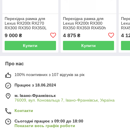
Перехідна рамка для
Перехідна рамка для
Пере
Lexus RX200t RX270
Lexus RX200t RX300
Lex
RX300 RX350 RX350L
RX350 RX350l RX450h
RX45
RX450h AL20 4 2015-2019
RX450hl AL20 4 2015-2021
9"
9 000
4 875
4 1
₴
₴
(0 Din) 10"
10"
Купити
Купити
Про нас
100% позитивних з 107 відгуків за рік
Працює з 18.06.2024
м. Івано-Франківськ
76009, вул. Коновальца 7, Івано-Франківськ, Україна
Контакти
Сьогодні працює з 09:00 до 18:00
Показати весь графік роботи