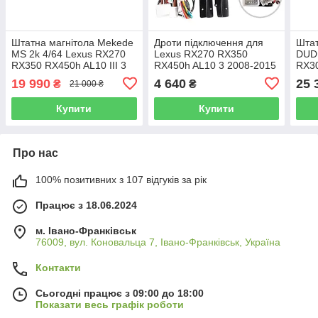
Штатна магнітола Mekede
Дроти підключення для
Штат
MS 2k 4/64 Lexus RX270
Lexus RX270 RX350
DUD
RX350 RX450h AL10 III 3
RX450h AL10 3 2008-2015
RX3
(2008-2015) CarPlay QleD
(A)
RX45
19 990
4 640
25 
₴
₴
21 000 ₴
2020
Купити
Купити
Про нас
100% позитивних з 107 відгуків за рік
Працює з 18.06.2024
м. Івано-Франківськ
76009, вул. Коновальца 7, Івано-Франківськ, Україна
Контакти
Сьогодні працює з 09:00 до 18:00
Показати весь графік роботи