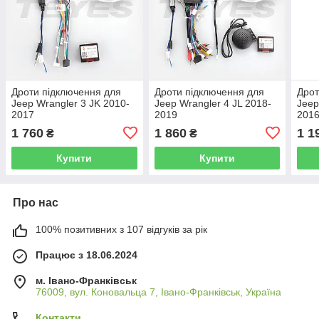
Дроти підключення для
Дроти підключення для
Дрот
Jeep Wrangler 3 JK 2010-
Jeep Wrangler 4 JL 2018-
Jeep
2017
2019
201
1 760
1 860
1 1
₴
₴
Купити
Купити
Про нас
100% позитивних з 107 відгуків за рік
Працює з 18.06.2024
м. Івано-Франківськ
76009, вул. Коновальца 7, Івано-Франківськ, Україна
Контакти