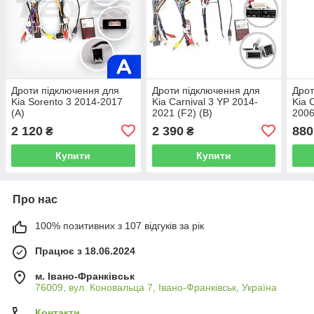
Дроти підключення для
Дроти підключення для
Дрот
Kia Sorento 3 2014-2017
Kia Carnival 3 YP 2014-
Kia 
(A)
2021 (F2) (B)
200
2 120
2 390
880
₴
₴
Купити
Купити
Про нас
100% позитивних з 107 відгуків за рік
Працює з 18.06.2024
м. Івано-Франківськ
76009, вул. Коновальца 7, Івано-Франківськ, Україна
Контакти