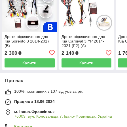
Дроти підключення для
Дроти підключення для
Дрот
Kia Sorento 3 2014-2017
Kia Carnival 3 YP 2014-
Kia 
(B)
2021 (F2) (A)
2 300
2 140
1 7
₴
₴
Купити
Купити
Про нас
100% позитивних з 107 відгуків за рік
Працює з 18.06.2024
м. Івано-Франківськ
76009, вул. Коновальца 7, Івано-Франківськ, Україна
Контакти