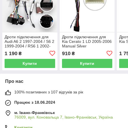
Дроти підключення для
Дроти підключення для
Дрот
Audi A6 2 1997-2004 / S6 2
Kia Cerato 1 LD 2005-2006
Kia 
1999-2004 / RS6 1 2002-
Manual Silver
2006
1 190
910
1 7
₴
₴
Купити
Купити
Про нас
100% позитивних з 107 відгуків за рік
Працює з 18.06.2024
м. Івано-Франківськ
76009, вул. Коновальца 7, Івано-Франківськ, Україна
Контакти