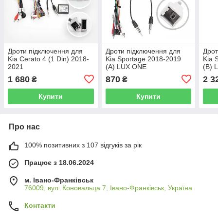
Дроти підключення для
Дроти підключення для
Дрот
Kia Cerato 4 (1 Din) 2018-
Kia Sportage 2018-2019
Kia 
2021
(A) LUX ONE
(B) 
1 680
870
2 3
₴
₴
Купити
Купити
Про нас
100% позитивних з 107 відгуків за рік
Працює з 18.06.2024
м. Івано-Франківськ
76009, вул. Коновальца 7, Івано-Франківськ, Україна
Контакти