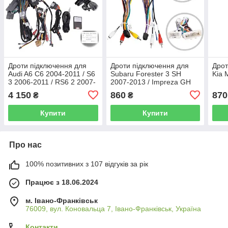
Дроти підключення для
Дроти підключення для
Дрот
Audi A6 C6 2004-2011 / S6
Subaru Forester 3 SH
Kia 
3 2006-2011 / RS6 2 2007-
2007-2013 / Impreza GH
2012
GE 2007-2011
4 150
860
870
₴
₴
Купити
Купити
Про нас
100% позитивних з 107 відгуків за рік
Працює з 18.06.2024
м. Івано-Франківськ
76009, вул. Коновальца 7, Івано-Франківськ, Україна
Контакти