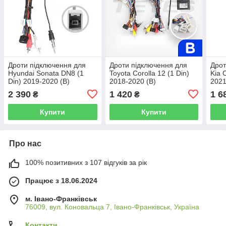
Дроти підключення для
Дроти підключення для
Дрот
Hyundai Sonata DN8 (1
Toyota Corolla 12 (1 Din)
Kia 
Din) 2019-2020 (B)
2018-2020 (B)
202
2 390
1 420
1 6
₴
₴
Купити
Купити
Про нас
100% позитивних з 107 відгуків за рік
Працює з 18.06.2024
м. Івано-Франківськ
76009, вул. Коновальца 7, Івано-Франківськ, Україна
Контакти