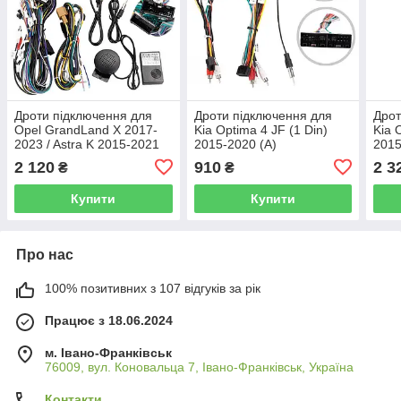
Дроти підключення для
Дроти підключення для
Дрот
Opel GrandLand X 2017-
Kia Optima 4 JF (1 Din)
Kia 
2023 / Astra K 2015-2021
2015-2020 (A)
2015
2 120
910
2 3
₴
₴
Купити
Купити
Про нас
100% позитивних з 107 відгуків за рік
Працює з 18.06.2024
м. Івано-Франківськ
76009, вул. Коновальца 7, Івано-Франківськ, Україна
Контакти