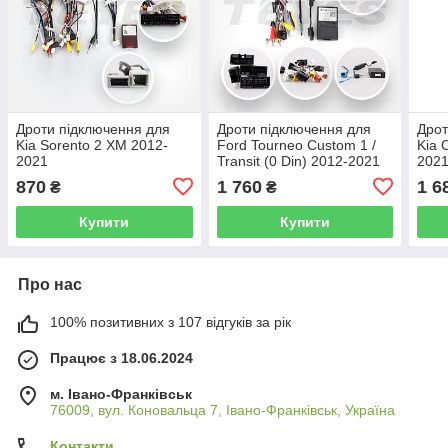
Дроти підключення для
Дроти підключення для
Дрот
Kia Sorento 2 XM 2012-
Ford Tourneo Custom 1 /
Kia 
2021
Transit (0 Din) 2012-2021
202
(F2)
870
1 760
1 6
₴
₴
Купити
Купити
Про нас
100% позитивних з 107 відгуків за рік
Працює з 18.06.2024
м. Івано-Франківськ
76009, вул. Коновальца 7, Івано-Франківськ, Україна
Контакти