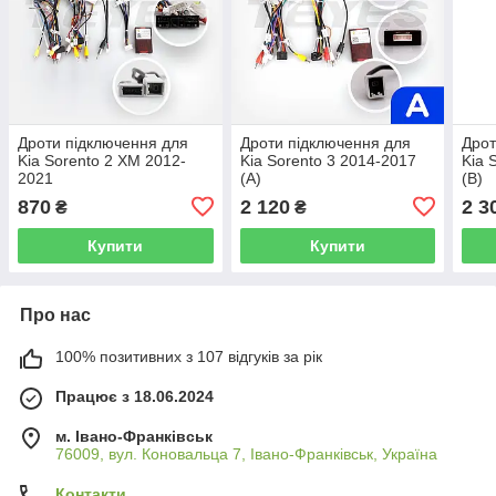
Дроти підключення для
Дроти підключення для
Дрот
Kia Sorento 2 XM 2012-
Kia Sorento 3 2014-2017
Kia 
2021
(A)
(B)
870
2 120
2 3
₴
₴
Купити
Купити
Про нас
100% позитивних з 107 відгуків за рік
Працює з 18.06.2024
м. Івано-Франківськ
76009, вул. Коновальца 7, Івано-Франківськ, Україна
Контакти