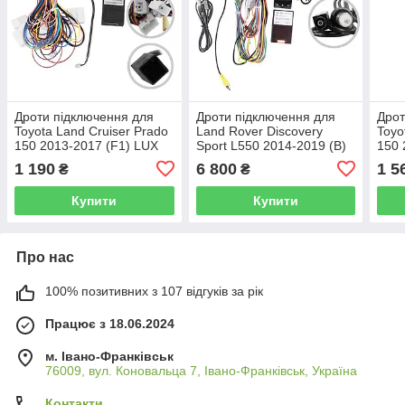
Дроти підключення для
Дроти підключення для
Дрот
Toyota Land Cruiser Prado
Land Rover Discovery
Toyo
150 2013-2017 (F1) LUX
Sport L550 2014-2019 (B)
150 
ONE
LUX ONE
1 190
6 800
1 5
₴
₴
Купити
Купити
Про нас
100% позитивних з 107 відгуків за рік
Працює з 18.06.2024
м. Івано-Франківськ
76009, вул. Коновальца 7, Івано-Франківськ, Україна
Контакти