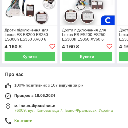
Дроти підключення для
Дроти підключення для
Дрот
Lexus ES ES200 ES250
Lexus ES ES200 ES250
Lexu
ES300h ES350 XV60 6
ES300h ES350 XV60 6
ES30
2012-2018 (B) LUX ONE
2012-2018 (C)
2012
4 160
4 160
4 1
₴
₴
Купити
Купити
Про нас
100% позитивних з 107 відгуків за рік
Працює з 18.06.2024
м. Івано-Франківськ
76009, вул. Коновальца 7, Івано-Франківськ, Україна
Контакти