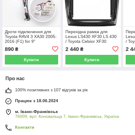
Дроти підключення для
Перехідна рамка для
Пере
Toyota RAV4 3 XA30 2005-
Lexus LS430 XF30 LS 430
Lexu
2016 (F1) for 9"
/ Toyota Celsior XF30
/ To
2000-2006 (F1) 9"
2000
890
2 440
2 4
₴
₴
Купити
Купити
Про нас
100% позитивних з 107 відгуків за рік
Працює з 18.06.2024
м. Івано-Франківськ
76009, вул. Коновальца 7, Івано-Франківськ, Україна
Контакти