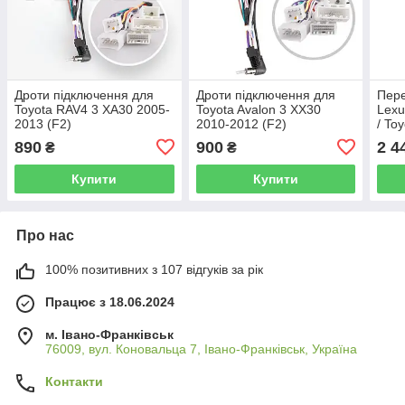
Дроти підключення для
Дроти підключення для
Пере
Toyota RAV4 3 XA30 2005-
Toyota Avalon 3 XX30
Lexu
2013 (F2)
2010-2012 (F2)
/ To
2000
890
900
2 4
₴
₴
Купити
Купити
Про нас
100% позитивних з 107 відгуків за рік
Працює з 18.06.2024
м. Івано-Франківськ
76009, вул. Коновальца 7, Івано-Франківськ, Україна
Контакти