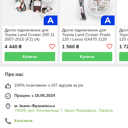
Дроти підключення для
Дроти підключення для
Дрот
Toyota Land Cruiser 200 11
Toyota Land Cruiser Prado
Toyo
2007-2015 (F2) (A)
120 / Lexus GX470 J120
120 
2002-2009 (F1) (A)
2002
4 440
1 560
1 7
₴
₴
Купити
Купити
Про нас
100% позитивних з 107 відгуків за рік
Працює з 18.06.2024
м. Івано-Франківськ
76009, вул. Коновальца 7, Івано-Франківськ, Україна
Контакти