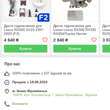
Дроти підключення для
Дроти підключення для
Дрот
Lexus RX300 XU10 1997-
Lexus Lexus RX300 RX330
Lex
2003 (F2)
RX350/Toyota Harrier
RX35
2004-2008 LZ
2009
4 640
2 840
3 9
₴
₴
2 20
Купити
Купити
Про нас
100% позитивних з 107 відгуків за рік
Працює з 18.06.2024
м. Івано-Франківськ
76009, вул. Коновальца 7, Івано-Франківськ, Україна
Контакти