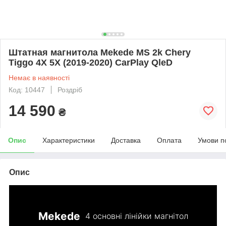
Штатная магнитола Mekede MS 2k Chery
Tiggo 4X 5X (2019-2020) CarPlay QleD
Немає в наявності
Код: 10447
Роздріб
14 590
₴
Опис
Характеристики
Доставка
Оплата
Умови п
Опис
Mekede
4 основні лінійки магнітол