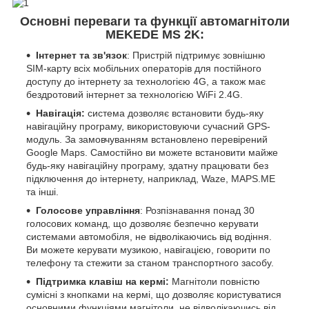
Основні переваги та функції автомагнітоли
MEKEDE MS 2K:
Інтернет та зв'язок
: Пристрій підтримує зовнішню
SIM-карту всіх мобільних операторів для постійного
доступу до інтернету за технологією 4G, а також має
бездротовий інтернет за технологією WiFi 2.4G.
Навігація:
система дозволяє встановити будь-яку
навігаційну програму, використовуючи сучасний GPS-
модуль. За замовчуванням встановлено перевірений
Google Maps. Самостійно ви можете встановити майже
будь-яку навігаційну програму, здатну працювати без
підключення до інтернету, наприклад, Waze, MAPS.ME
та інші.
Голосове управління
: Розпізнавання понад 30
голосових команд, що дозволяє безпечно керувати
системами автомобіля, не відволікаючись від водіння.
Ви можете керувати музикою, навігацією, говорити по
телефону та стежити за станом транспортного засобу.
Підтримка клавіш на кермі:
Магнітоли повністю
сумісні з кнопками на кермі, що дозволяє користуватися
основними функціями магнітоли, не відволікаючись від