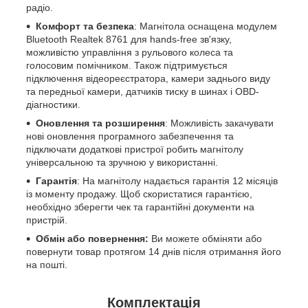
радіо.
Комфорт та безпека
: Магнітола оснащена модулем
Bluetooth Realtek 8761 для hands-free зв'язку,
можливістю управління з рульового колеса та
голосовим помічником. Також підтримується
підключення відеореєстратора, камери заднього виду
та передньої камери, датчиків тиску в шинах і OBD-
діагностики.
Оновлення та розширення
: Можливість закачувати
нові оновлення програмного забезпечення та
підключати додаткові пристрої робить магнітолу
універсальною та зручною у використанні.
Гарантія
: На магнітолу надається гарантія 12 місяців
із моменту продажу. Щоб скористатися гарантією,
необхідно зберегти чек та гарантійні документи на
пристрій.
Обмін або повернення:
Ви можете обміняти або
повернути товар протягом 14 днів після отримання його
на пошті.
Комплектація