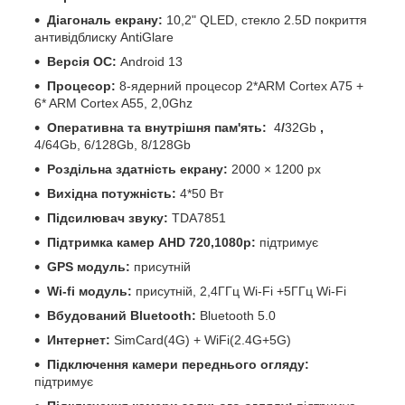
Діагональ екрану:
10,2" QLED, стекло 2.5D покриття
антивідблиску AntiGlare
Версія ОС:
Android 13
Процесор:
8-ядерний процесор 2*ARM Cortex A75 +
6* ARM Cortex A55, 2,0Ghz
Оперативна та внутрішня пам'ять:
4
/
32Gb
,
4/64Gb, 6/128Gb, 8/128Gb
Роздільна здатність екрану:
2000 × 1200 px
Вихідна потужність:
4*50 Вт
Підсилювач звуку:
TDA7851
Підтримка камер
AHD 720,1080р:
підтримує
GPS модуль:
присутній
Wi-fi модуль:
присутній, 2,4ГГц Wi-Fi +5ГГц Wi-Fi
Вбудований Bluetooth:
Bluetooth 5.0
Интернет:
SimCard(4G) + WiFi(2.4G+5G)
Підключення камери переднього огляду:
підтримує