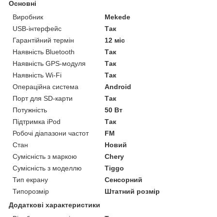
Основні
Виробник
Mekede
USB-інтерфейс
Так
Гарантійний термін
12 міс
Наявність Bluetooth
Так
Наявність GPS-модуля
Так
Наявність Wi-Fi
Так
Операційна система
Android
Порт для SD-карти
Так
Потужність
50 Вт
Підтримка iPod
Так
Робочі діапазони частот
FM
Стан
Новий
Сумісність з маркою
Chery
Сумісність з моделлю
Tiggo
Тип екрану
Сенсорний
Типорозмір
Штатний розмір
Додаткові характеристики