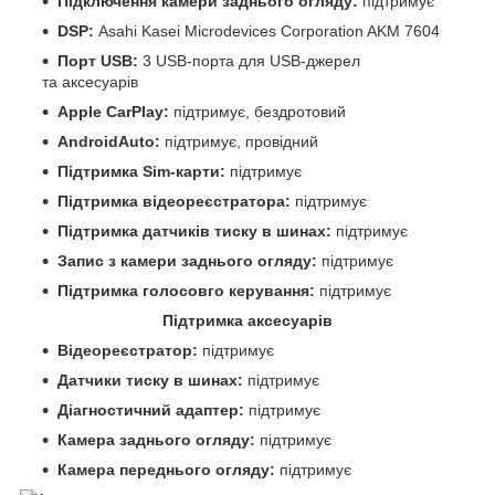
Підключення камери заднього огляду:
підтримує
DSP:
Asahi Kasei Microdevices Corporation AKM 7604
Порт USB:
3 USB-порта для USB-джерел
та аксесуарів
Apple CarPlay:
підтримує, бездротовий
AndroidAuto:
підтримує, провідний
Підтримка Sim-карти:
підтримує
Підтримка відеореєстратора:
підтримує
Підтримка датчиків тиску в шинах:
підтримує
Запис з камери заднього огляду:
підтримує
Підтримка голосовго керування:
підтримує
Підтримка аксесуарів
Відеореєстратор:
підтримує
Датчики тиску в шинах:
підтримує
Діагностичний адаптер:
підтримує
Камера заднього огляду:
підтримує
Камера переднього огляду:
підтримує