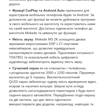
дороги.
Функції CarPlay та Android Auto
призначені для
користувачів мобільних телефонів Apple та Android. За
допомогою цієї функції ви можете дублювати програми
зі свого мобільного на магнітолу та користуватись ними
на самій магнітолі. Достатньо підключити телефон до
магнітоли Mekede та увімкнути цю функцію.
Якість звуку
: Mekede MS 2K оснащена двома
звуковими мікросхемами DSP з 27-смуговим
еквалайзером, що дозволяє індивідуально
налаштовувати кожен динамік. Підсилювач потужності
TDA7851 та коаксіальний кабель цифрового
аудіовиходу забезпечують відмінну якість звуку.
Сучасний екран
як на планшетах і телефонах,
з роздільною здатністю 2000 х 1200 пікселів. Підтримує
мультитач до 5 торкань. Високотехнологічний
QLED екран забезпечує чудову якість відтворення відео,
яскраві та насичені кольори. Широкі кути огляду
дозволяють насолоджуватися переглядом з будь-якого
сидіння вашого автомобіля. Передбачено поділ екрану
на дві частини, що дає змогу одночасно
використовувати два додатки, наприклад, навігацію та