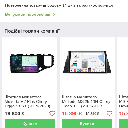
Повернення товару впродовж 14 днів за рахунок покупця
Всі умови повернення
Подібні товари компанії
Штатная магнитола
Штатна магнитола
Штат
Mekede M7 Plus Chery
Mekede MS 2k 4/64 Chery
MS 
Tiggo 4X 5X (2019-2020)
Tiggo T11 (2005-2013)
Hove
CarPlay QleD
CarPlay QleD
- 20
19 800
15 390
15 
₴
₴
15 890 ₴
Купити
Купити