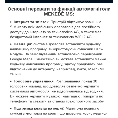
Основні переваги та функції автомагнітоли
MEKEDE MS:
Інтернет та зв'язок
: Пристрій підтримує зовнішню
SIM-карту всіх мобільних операторів для постійного
доступу до інтернету за технологією 4G, а також має
бездротовий інтернет за технологією WiFi 2.4G.
Навігація:
система дозволяє встановити будь-яку
навігаційну програму, використовуючи сучасний GPS-
модуль. За замовчуванням встановлено перевірений
Google Maps. Самостійно ви можете встановити майже
будь-яку навігаційну програму, здатну працювати без
підключення до інтернету, наприклад, Waze, MAPS.ME
та інші.
Голосове управління
: Розпізнавання понад 30
голосових команд, що дозволяє безпечно керувати
системами автомобіля, не відволікаючись від водіння.
Ви можете керувати музикою, навігацією, говорити по
телефону та стежити за станом транспортного засобу.
Підтримка клавіш на кермі:
Магнітоли повністю
сумісні з кнопками на кермі, що дозволяє користуватися