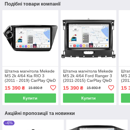
Подібні товари компанії
Штатна магнітола Mekede
Штатна магнітола Mekede
Штат
MS 2k 4/64 Kia RIO 3
MS 2k 4/64 Ford Ranger 3
MS 2
(2011 - 2019) CarPlay QleD
(2011-2015) CarPlay QleD
(201
15 390
15 390
15 
₴
₴
15 890 ₴
15 890 ₴
Купити
Купити
Акційні пропозиції та новинки
–6%