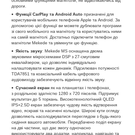
основними функціями магнітоли, не відволікаючись від
дороги.
Функції CarPlay та Android Auto
призначені для
користувачів мобільних телефонів Apple та Android. За
допомогою цієї функції ви можете дублювати програми
зі свого мобільного на магнітолу та користуватись ними
на самій магнітолі. Достатньо підключити телефон до
магнітоли Mekede та увімкнути цю функцію.
Якість звуку
: Mekede MS оснащена двома
звуковими мікросхемами DSP з 27-смуговим
еквалайзером, що дозволяє індивідуально
налаштовувати кожен динамік. Підсилювач потужності
TDA7851 та коаксіальний кабель цифрового
аудіовиходу забезпечують відмінну якість звуку.
Сучасний екран
як на планшетах і телефонах,
з роздільною здатністю 1280 х 720 пікселів. Підтримує
мультитач до 5 торкань. Високотехнологічний QLED
IPS+2.5D екран забезпечує чудову якість відтворення
відео, яскраві та насичені кольори. Широкі кути огляду
дозволяють насолоджуватися переглядом з будь-якого
сидіння вашого автомобіля. Передбачено поділ екрану
на дві частини, що дає змогу одночасно
використовувати два додатки, наприклад, навігацію та