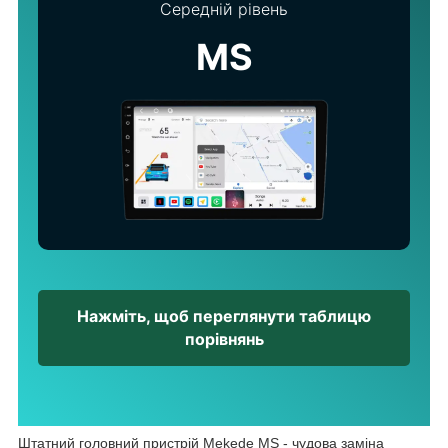
Середній рівень
MS
Нажміть, щоб переглянути таблицю
порівнянь
Штатний головний пристрій Mekede MS - чудова заміна