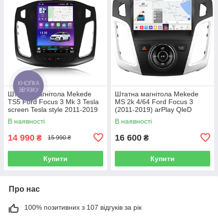
КНОПКА
ЗВ'ЯЗКУ
Штатна магнітола Mekede
Штатна магнітола Mekede
TS5 Ford Focus 3 Mk 3 Tesla
MS 2k 4/64 Ford Focus 3
screen Tesla style 2011-2019
(2011-2019) arPlay QleD
Android
В наявності
В наявності
14 990
16 600
₴
₴
15 990 ₴
Купити
Купити
Про нас
100% позитивних з 107 відгуків за рік