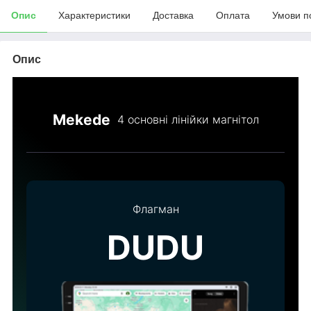
Опис
Характеристики
Доставка
Оплата
Умови п
Опис
Mekede
4 основні лінійки магнітол
Флагман
DUDU