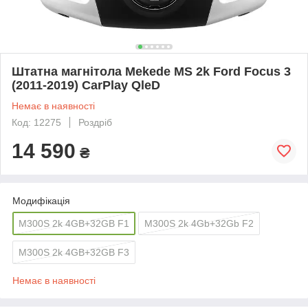
Штатна магнітола Mekede MS 2k Ford Focus 3
(2011-2019) CarPlay QleD
Немає в наявності
Код: 12275
Роздріб
14 590
₴
Модифікація
M300S 2k 4GB+32GB F1
M300S 2k 4Gb+32Gb F2
M300S 2k 4GB+32GB F3
Немає в наявності