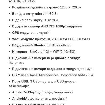
4/64Gb, 6/128Gb
Роздільна здатність екрану:
1280 × 720 px
Вихідна потужність:
4*50 Вт
Підсилювач звуку:
TDA7851
Підтримка камер
AHD 720,1080р:
підтримує
GPS модуль:
присутній
Wi-fi модуль:
присутній, 2,4ГГц Wi-Fi +5ГГц Wi-Fi
Вбудований Bluetooth:
Bluetooth 5.0
Интернет:
SimCard(4G) + WiFi(2.4G+5G)
Підключення камери переднього огляду:
підтримує
Підключення камери заднього огляду:
підтримує
DSP:
Asahi Kasei Microdevices Corporation AKM 7604
Порт USB:
3 USB-порта для USB-джерел
та аксесуарів
Apple CarPlay:
підтримує, бездротовий
AndroidAuto:
підтримує, провідний
Підтримка Sim-карти:
підтримує