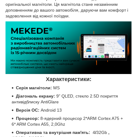
оригінальної магнітоли. Ця магнітола стане незамінним
доповненням до вашого автомобіля, даруючи вам комфорт і
задоволення від кожної поїздки.
Характеристики:
Серія магнітоли:
MS
Діагональ екрану:
9" QLED, стекло 2.5D покриття
антивідблиску AntiGlare
Версія ОС:
Android 13
Процесор:
8-ядерний процесор 2*ARM Cortex A75 +
6* ARM Cortex A55, 2,0Ghz
Оперативна та внутрішня пам'ять:
4
/
32Gb
,