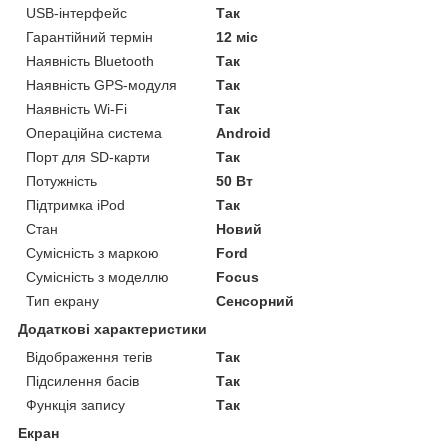
USB-інтерфейс
Так
Гарантійний термін
12 міс
Наявність Bluetooth
Так
Наявність GPS-модуля
Так
Наявність Wi-Fi
Так
Операційна система
Android
Порт для SD-карти
Так
Потужність
50 Вт
Підтримка iPod
Так
Стан
Новий
Сумісність з маркою
Ford
Сумісність з моделлю
Focus
Тип екрану
Сенсорний
Додаткові характеристики
Відображення тегів
Так
Підсилення басів
Так
Функція запису
Так
Екран