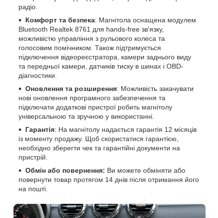
радіо.
Комфорт та безпека
: Магнітола оснащена модулем
Bluetooth Realtek 8761 для hands-free зв'язку,
можливістю управління з рульового колеса та
голосовим помічником. Також підтримується
підключення відеореєстратора, камери заднього виду
та передньої камери, датчиків тиску в шинах і OBD-
діагностики.
Оновлення та розширення
: Можливість закачувати
нові оновлення програмного забезпечення та
підключати додаткові пристрої робить магнітолу
універсальною та зручною у використанні.
Гарантія
: На магнітолу надається гарантія 12 місяців
із моменту продажу. Щоб скористатися гарантією,
необхідно зберегти чек та гарантійні документи на
пристрій.
Обмін або повернення:
Ви можете обміняти або
повернути товар протягом 14 днів після отримання його
на пошті.