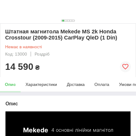
Штатная магнитола Mekede MS 2k Honda
Crosstour (2009-2015) CarPlay QleD (1 Din)
Немає в наявності
Код: 13000
Роздріб
14 590
₴
Опис
Характеристики
Доставка
Оплата
Умови п
Опис
Mekede
4 основні лінійки магнітол