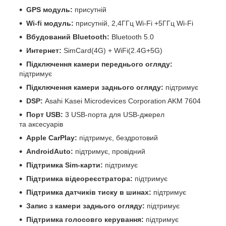
GPS модуль:
присутній
Wi-fi модуль:
присутній, 2,4ГГц Wi-Fi +5ГГц Wi-Fi
Вбудований Bluetooth:
Bluetooth 5.0
Интернет:
SimCard(4G) + WiFi(2.4G+5G)
Підключення камери переднього огляду:
підтримує
Підключення камери заднього огляду:
підтримує
DSP:
Asahi Kasei Microdevices Corporation AKM 7604
Порт USB:
3 USB-порта для USB-джерел
та аксесуарів
Apple CarPlay:
підтримує, бездротовий
AndroidAuto:
підтримує, провідний
Підтримка Sim-карти:
підтримує
Підтримка відеореєстратора:
підтримує
Підтримка датчиків тиску в шинах:
підтримує
Запис з камери заднього огляду:
підтримує
Підтримка голосовго керування:
підтримує