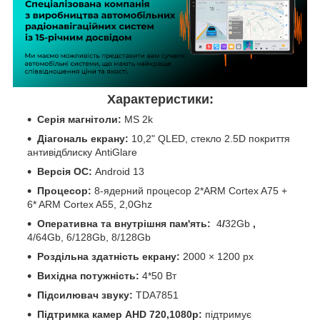
Характеристики:
Серія магнітоли:
MS 2k
Діагональ екрану:
10,2" QLED, стекло 2.5D покриття
антивідблиску AntiGlare
Версія ОС:
Android 13
Процесор:
8-ядерний процесор 2*ARM Cortex A75 +
6* ARM Cortex A55, 2,0Ghz
Оперативна та внутрішня пам'ять:
4
/
32Gb
,
4/64Gb, 6/128Gb, 8/128Gb
Роздільна здатність екрану:
2000 × 1200 px
Вихідна потужність:
4*50 Вт
Підсилювач звуку:
TDA7851
Підтримка камер
AHD 720,1080р:
підтримує