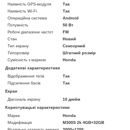
Наявність GPS-модуля
Так
Наявність Wi-Fi
Так
Операційна система
Android
Потужність
50 Вт
Робочі діапазони частот
FM
Стан
Новий
Тип екрану
Сенсорний
Типорозмір
Штатний розмір
Сумісність з маркою
Honda
Додаткові характеристики
Відображення тегів
Так
Підсилення басів
Так
Екран
Діагональ екрану
10 дюйм
Користувацькі характеристики
Марка
Honda
Модифікація
M300S 2k 4GB+32GB
Роздільна здатність екрана
2000x1200