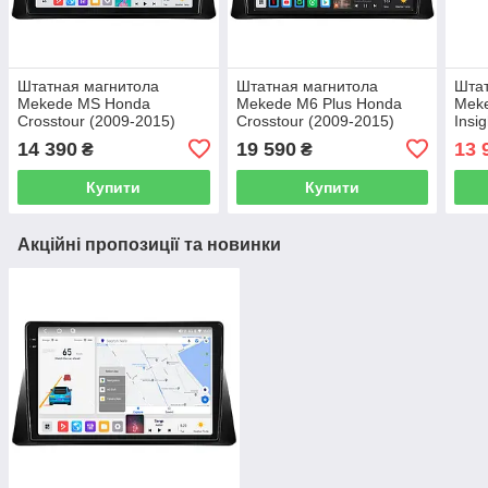
Штатная магнитола
Штатная магнитола
Штат
Mekede MS Honda
Mekede M6 Plus Honda
Mek
Crosstour (2009-2015)
Crosstour (2009-2015)
Insi
QleD (1 Din)
CarPlay QleD
CarP
14 390
19 590
13 
₴
₴
Купити
Купити
Акційні пропозиції та новинки