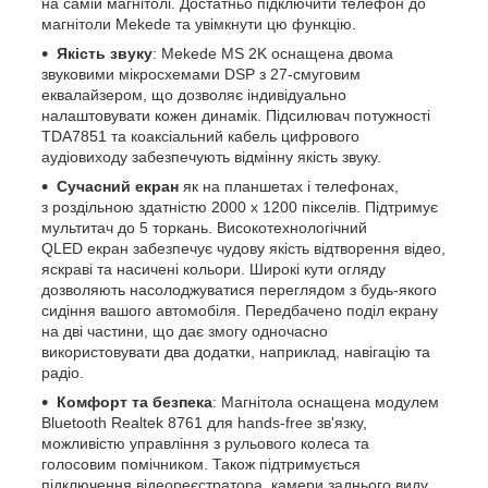
на самій магнітолі. Достатньо підключити телефон до
магнітоли Mekede та увімкнути цю функцію.
Якість звуку
: Mekede MS 2K оснащена двома
звуковими мікросхемами DSP з 27-смуговим
еквалайзером, що дозволяє індивідуально
налаштовувати кожен динамік. Підсилювач потужності
TDA7851 та коаксіальний кабель цифрового
аудіовиходу забезпечують відмінну якість звуку.
Сучасний екран
як на планшетах і телефонах,
з роздільною здатністю 2000 х 1200 пікселів. Підтримує
мультитач до 5 торкань. Високотехнологічний
QLED екран забезпечує чудову якість відтворення відео,
яскраві та насичені кольори. Широкі кути огляду
дозволяють насолоджуватися переглядом з будь-якого
сидіння вашого автомобіля. Передбачено поділ екрану
на дві частини, що дає змогу одночасно
використовувати два додатки, наприклад, навігацію та
радіо.
Комфорт та безпека
: Магнітола оснащена модулем
Bluetooth Realtek 8761 для hands-free зв'язку,
можливістю управління з рульового колеса та
голосовим помічником. Також підтримується
підключення відеореєстратора, камери заднього виду