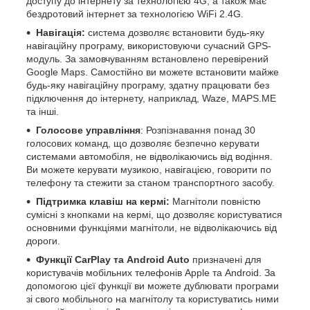
доступу до інтернету за технологією 4G, а також має
бездротовий інтернет за технологією WiFi 2.4G.
Навігація:
система дозволяє встановити будь-яку
навігаційну програму, використовуючи сучасний GPS-
модуль. За замовчуванням встановлено перевірений
Google Maps. Самостійно ви можете встановити майже
будь-яку навігаційну програму, здатну працювати без
підключення до інтернету, наприклад, Waze, MAPS.ME
та інші.
Голосове управління
: Розпізнавання понад 30
голосових команд, що дозволяє безпечно керувати
системами автомобіля, не відволікаючись від водіння.
Ви можете керувати музикою, навігацією, говорити по
телефону та стежити за станом транспортного засобу.
Підтримка клавіш на кермі:
Магнітоли повністю
сумісні з кнопками на кермі, що дозволяє користуватися
основними функціями магнітоли, не відволікаючись від
дороги.
Функції CarPlay та Android Auto
призначені для
користувачів мобільних телефонів Apple та Android. За
допомогою цієї функції ви можете дублювати програми
зі свого мобільного на магнітолу та користуватись ними