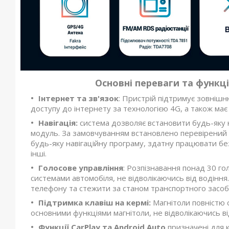
Основні переваги та функц
Інтернет та зв'язок
: Пристрій підтримує зовнішн
доступу до інтернету за технологією 4G, а також має
Навігація:
система дозволяє встановити будь-яку 
модуль. За замовчуванням встановлено перевірений
будь-яку навігаційну програму, здатну працювати бе
інші.
Голосове управління
: Розпізнавання понад 30 г
системами автомобіля, не відволікаючись від водіння
телефону та стежити за станом транспортного засоб
Підтримка клавіш на кермі:
Магнітоли повністю с
основними функціями магнітоли, не відволікаючись ві
Функції CarPlay та Android Auto
призначені для к