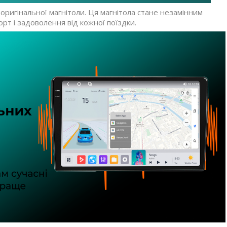
ригінальної магнітоли. Ця магнітола стане незамінним
т і задоволення від кожної поїздки.