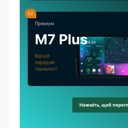
02
Преміум
M7 Plus
Відчуй
передові
технології
Нажміть, щоб перег