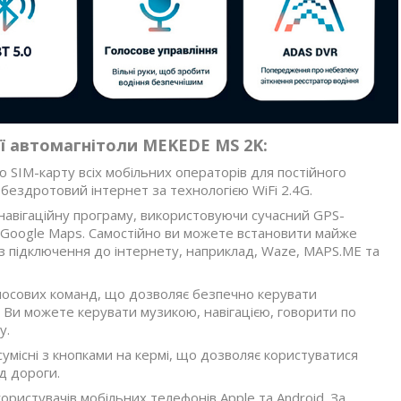
ії автомагнітоли MEKEDE MS 2K:
ю SIM-карту всіх мобільних операторів для постійного
 бездротовий інтернет за технологією WiFi 2.4G.
навігаційну програму, використовуючи сучасний GPS-
 Google Maps. Самостійно ви можете встановити майже
з підключення до інтернету, наприклад, Waze, MAPS.ME та
олосових команд, що дозволяє безпечно керувати
. Ви можете керувати музикою, навігацією, говорити по
у.
умісні з кнопками на кермі, що дозволяє користуватися
д дороги.
ористувачів мобільних телефонів Apple та Android. За