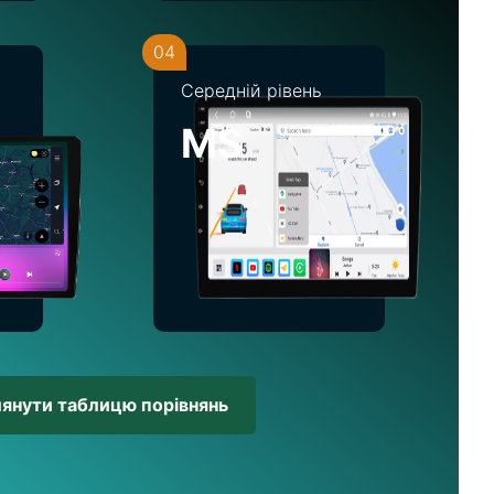
04
Середній рівень
MS
лянути таблицю порівнянь