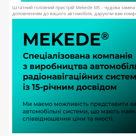
Штатний головний пристрій Mekede MS - чудова заміна о
доповненням до вашого автомобіля, даруючи вам комфор