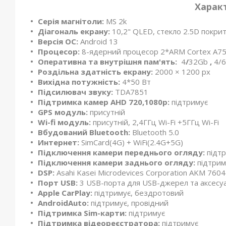
Харак
Серія магнітоли:
MS 2k
Діагональ екрану:
10,2" QLED, стекло 2.5D покрит
Версія ОС:
Android 13
Процесор:
8-ядерний процесор 2*ARM Cortex A75 
Оперативна та внутрішня пам'ять:
4
/
32Gb
,
4/
Роздільна здатність екрану:
2000 × 1200 px
Вихідна потужність:
4*50 Вт
Підсилювач звуку:
TDA7851
Підтримка камер
AHD 720,1080р:
підтримує
GPS модуль:
присутній
Wi-fi модуль:
присутній, 2,4ГГц Wi-Fi +5ГГц Wi-Fi
Вбудований Bluetooth:
Bluetooth 5.0
Интернет:
SimCard(4G) + WiFi(2.4G+5G)
Підключення камери переднього огляду:
підт
Підключення камери заднього огляду:
підтрим
DSP:
Asahi Kasei Microdevices Corporation AKM 7604
Порт USB:
3 USB-порта для USB-джерел та аксесуа
Apple CarPlay:
підтримує, бездротовий
AndroidAuto:
підтримує, провідний
Підтримка Sim-карти:
підтримує
Підтримка відеореєстратора:
підтримує