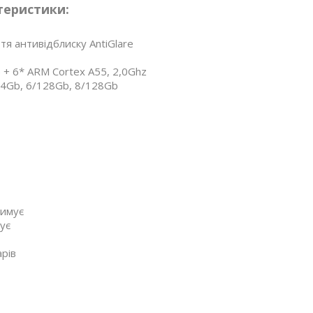
теристики:
тя антивідблиску AntiGlare
+ 6* ARM Cortex A55, 2,0Ghz
64Gb, 6/128Gb, 8/128Gb
римує
ує
рів