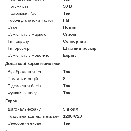
Потужність
50 Вт
Підтримка iPod
Так
Робочі діапазони частот
FM
Стан
Новий
Сумісність з маркою
Citroen
Тип екрану
Сенсорний
Типорозмір
Штатний розмір
Сумісність з моделлю
Expert
Додаткові характеристики
Відображення тегів
Так
Пам'ять станцій
8
Підсилення басів
Так
Функція запису
Так
Екран
Діагональ екрану
9 дюйм
Роздільна здатність екрану
1280×720
Сенсорний екран
Так