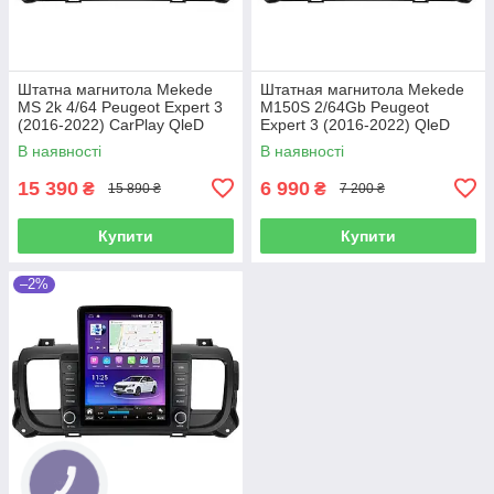
Штатна магнитола Mekede
Штатная магнитола Mekede
MS 2k 4/64 Peugeot Expert 3
M150S 2/64Gb Peugeot
(2016-2022) CarPlay QleD
Expert 3 (2016-2022) QleD
В наявності
В наявності
15 390
6 990
₴
₴
15 890 ₴
7 200 ₴
Купити
Купити
–2%