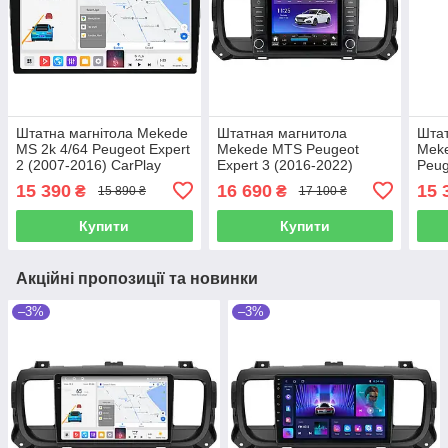
Штатна магнітола Mekede
Штатная магнитола
Штат
MS 2k 4/64 Peugeot Expert
Mekede MTS Peugeot
Meke
2 (2007-2016) CarPlay
Expert 3 (2016-2022)
Peug
QleD
2022
15 390
16 690
15 
₴
₴
15 890 ₴
17 100 ₴
Купити
Купити
Акційні пропозиції та новинки
–3%
–3%