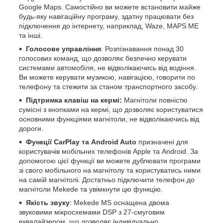
Google Maps. Самостійно ви можете встановити майже
будь-яку навігаційну програму, здатну працювати без
підключення до інтернету, наприклад, Waze, MAPS.ME
та інші.
Голосове управління
: Розпізнавання понад 30
голосових команд, що дозволяє безпечно керувати
системами автомобіля, не відволікаючись від водіння.
Ви можете керувати музикою, навігацією, говорити по
телефону та стежити за станом транспортного засобу.
Підтримка клавіш на кермі:
Магнітоли повністю
сумісні з кнопками на кермі, що дозволяє користуватися
основними функціями магнітоли, не відволікаючись від
дороги.
Функції CarPlay та Android Auto
призначені для
користувачів мобільних телефонів Apple та Android. За
допомогою цієї функції ви можете дублювати програми
зі свого мобільного на магнітолу та користуватись ними
на самій магнітолі. Достатньо підключити телефон до
магнітоли Mekede та увімкнути цю функцію.
Якість звуку
: Mekede MS оснащена двома
звуковими мікросхемами DSP з 27-смуговим
еквалайзером, що дозволяє індивідуально