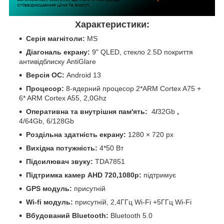
Характеристики:
Серія магнітоли:
MS
Діагональ екрану:
9" QLED, стекло 2.5D покриття
антивідблиску AntiGlare
Версія ОС:
Android 13
Процесор:
8-ядерний процесор 2*ARM Cortex A75 +
6* ARM Cortex A55, 2,0Ghz
Оперативна та внутрішня пам'ять:
4
/
32Gb
,
4/64Gb, 6/128Gb
Роздільна здатність екрану:
1280 × 720 px
Вихідна потужність:
4*50 Вт
Підсилювач звуку:
TDA7851
Підтримка камер
AHD 720,1080р:
підтримує
GPS модуль:
присутній
Wi-fi модуль:
присутній, 2,4ГГц Wi-Fi +5ГГц Wi-Fi
Вбудований Bluetooth:
Bluetooth 5.0