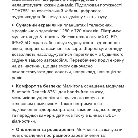
налаштовувати кожен динамік. Підсилювач потужності
TDA7851 та коаксіальний кабель цифрового
аудіовиходу забезпечують відмінну якість звуку.
Сучасний екран
як на планшетах і телефонах,
з роздільною здатністю 1280 х 720 пікселів. Підтримує
мультитач до 5 торкань. Високотехнологічний QLED
IPS+2.5D екран забезпечує чудову якість відтворення
відео, яскраві та насичені кольори. Широкі кути огляду
дозволяють насолоджуватися переглядом з будь-якого
сидіння вашого автомобіля. Передбачено поділ екрану
на дві частини, що дає змогу одночасно
використовувати два додатки, наприклад, навігацію та
радіо.
Комфорт та безпека
: Магнітола оснащена модулем
Bluetooth Realtek 8761 для hands-free зв'язку,
можливістю управління з рульового колеса та
голосовим помічником. Також підтримується
підключення відеореєстратора, камери заднього виду
та передньої камери, датчиків тиску в шинах і OBD-
діагностики.
Оновлення та розширення
: Можливість закачувати
нові оновлення програмного забезпечення та