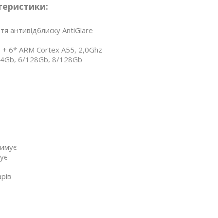
теристики:
тя антивідблиску AntiGlare
+ 6* ARM Cortex A55, 2,0Ghz
64Gb, 6/128Gb, 8/128Gb
римує
ує
рів