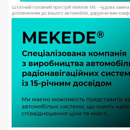
Штатний головний пристрій Mekede MS - чудова заміна о
доповненням до вашого автомобіля, даруючи вам комфор