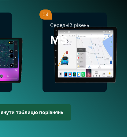
04
Середній рівень
MS
лянути таблицю порівнянь