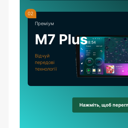
02
Преміум
M7 Plus
Відчуй
передові
технології
Нажміть, щоб перег