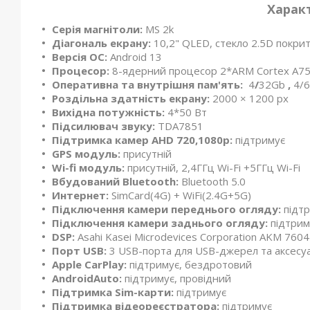
Харак
Серія магнітоли:
MS 2k
Діагональ екрану:
10,2" QLED, стекло 2.5D покрит
Версія ОС:
Android 13
Процесор:
8-ядерний процесор 2*ARM Cortex A75 
Оперативна та внутрішня пам'ять:
4
/
32Gb
,
4/
Роздільна здатність екрану:
2000 × 1200 px
Вихідна потужність:
4*50 Вт
Підсилювач звуку:
TDA7851
Підтримка камер
AHD 720,1080р:
підтримує
GPS модуль:
присутній
Wi-fi модуль:
присутній, 2,4ГГц Wi-Fi +5ГГц Wi-Fi
Вбудований Bluetooth:
Bluetooth 5.0
Интернет:
SimCard(4G) + WiFi(2.4G+5G)
Підключення камери переднього огляду:
підт
Підключення камери заднього огляду:
підтрим
DSP:
Asahi Kasei Microdevices Corporation AKM 7604
Порт USB:
3 USB-порта для USB-джерел та аксесуа
Apple CarPlay:
підтримує, бездротовий
AndroidAuto:
підтримує, провідний
Підтримка Sim-карти:
підтримує
Підтримка відеореєстратора:
підтримує