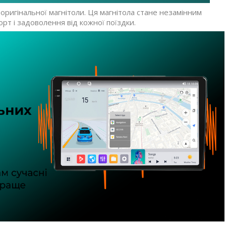
ригінальної магнітоли. Ця магнітола стане незамінним
т і задоволення від кожної поїздки.