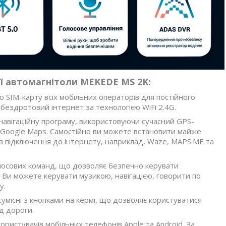
ії автомагнітоли MEKEDE MS 2K:
ю SIM-карту всіх мобільних операторів для постійного
 бездротовий інтернет за технологією WiFi 2.4G.
навігаційну програму, використовуючи сучасний GPS-
 Google Maps. Самостійно ви можете встановити майже
з підключення до інтернету, наприклад, Waze, MAPS.ME та
олосових команд, що дозволяє безпечно керувати
. Ви можете керувати музикою, навігацією, говорити по
у.
умісні з кнопками на кермі, що дозволяє користуватися
д дороги.
ористувачів мобільних телефонів Apple та Android. За