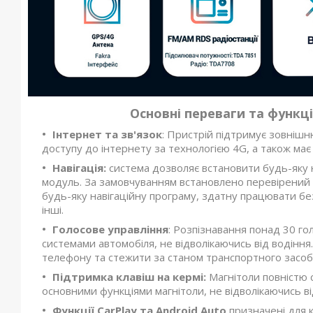
Основні переваги та функц
Інтернет та зв'язок
: Пристрій підтримує зовнішн
доступу до інтернету за технологією 4G, а також має
Навігація:
система дозволяє встановити будь-яку 
модуль. За замовчуванням встановлено перевірений
будь-яку навігаційну програму, здатну працювати бе
інші.
Голосове управління
: Розпізнавання понад 30 г
системами автомобіля, не відволікаючись від водіння
телефону та стежити за станом транспортного засоб
Підтримка клавіш на кермі:
Магнітоли повністю с
основними функціями магнітоли, не відволікаючись ві
Функції CarPlay та Android Auto
призначені для к