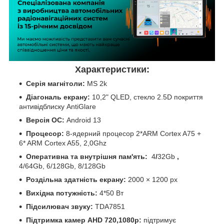
Характеристики:
Серія магнітоли:
MS 2k
Діагональ екрану:
10,2" QLED, стекло 2.5D покриття
антивідблиску AntiGlare
Версія ОС:
Android 13
Процесор:
8-ядерний процесор 2*ARM Cortex A75 +
6* ARM Cortex A55, 2,0Ghz
Оперативна та внутрішня пам'ять:
4
/
32Gb
,
4/64Gb, 6/128Gb, 8/128Gb
Роздільна здатність екрану:
2000 × 1200 px
Вихідна потужність:
4*50 Вт
Підсилювач звуку:
TDA7851
Підтримка камер
AHD 720,1080р:
підтримує