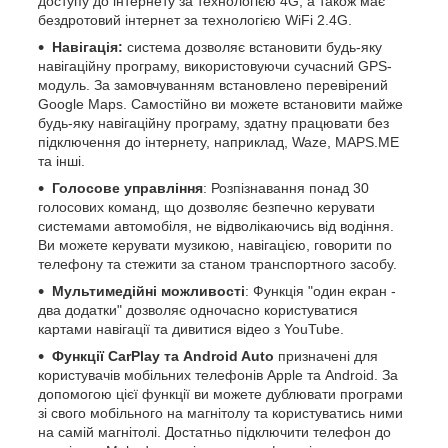
доступу до інтернету за технологією 4G, а також має
бездротовий інтернет за технологією WiFi 2.4G.
Навігація:
система дозволяє встановити будь-яку
навігаційну програму, використовуючи сучасний GPS-
модуль. За замовчуванням встановлено перевірений
Google Maps. Самостійно ви можете встановити майже
будь-яку навігаційну програму, здатну працювати без
підключення до інтернету, наприклад, Waze, MAPS.ME
та інші.
Голосове управління
: Розпізнавання понад 30
голосових команд, що дозволяє безпечно керувати
системами автомобіля, не відволікаючись від водіння.
Ви можете керувати музикою, навігацією, говорити по
телефону та стежити за станом транспортного засобу.
Мультимедійні можливості
: Функція "один екран -
два додатки" дозволяє одночасно користуватися
картами навігації та дивитися відео з YouTube.
Функції CarPlay та Android Auto
призначені для
користувачів мобільних телефонів Apple та Android. За
допомогою цієї функції ви можете дублювати програми
зі свого мобільного на магнітолу та користуватись ними
на самій магнітолі. Достатньо підключити телефон до