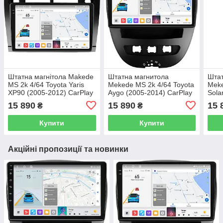
Штатна магнітола Makede
Штатна магнитола
Штат
MS 2k 4/64 Toyota Yaris
Mekede MS 2k 4/64 Toyota
Meke
XP90 (2005-2012) CarPlay
Aygo (2005-2014) CarPlay
Sola
QleD
QleD
CarP
15 890
15 890
15 
₴
₴
Купити
Купити
Акційні пропозиції та новинки