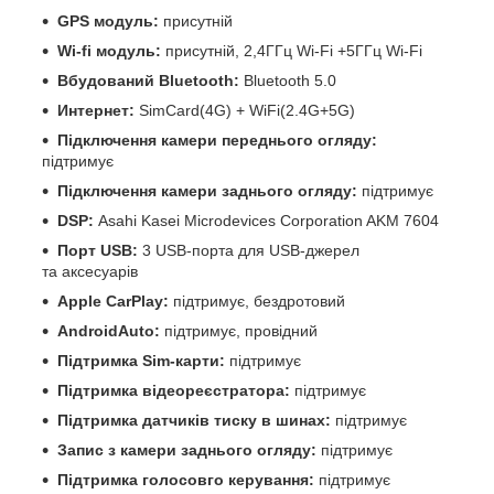
GPS модуль:
присутній
Wi-fi модуль:
присутній, 2,4ГГц Wi-Fi +5ГГц Wi-Fi
Вбудований Bluetooth:
Bluetooth 5.0
Интернет:
SimCard(4G) + WiFi(2.4G+5G)
Підключення камери переднього огляду:
підтримує
Підключення камери заднього огляду:
підтримує
DSP:
Asahi Kasei Microdevices Corporation AKM 7604
Порт USB:
3 USB-порта для USB-джерел
та аксесуарів
Apple CarPlay:
підтримує, бездротовий
AndroidAuto:
підтримує, провідний
Підтримка Sim-карти:
підтримує
Підтримка відеореєстратора:
підтримує
Підтримка датчиків тиску в шинах:
підтримує
Запис з камери заднього огляду:
підтримує
Підтримка голосовго керування:
підтримує