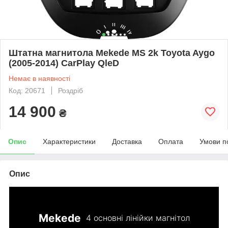
Штатна магнитола Mekede MS 2k Toyota Aygo
(2005-2014) CarPlay QleD
Немає в наявності
Код: 20671
Роздріб
14 900
₴
Опис
Характеристики
Доставка
Оплата
Умови п
Опис
Mekede
4 основні лінійки магнітол