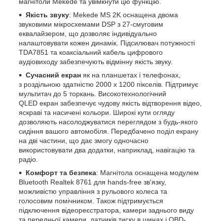
магнітоли Mekede та увімкнути цю функцію.
Якість звуку
: Mekede MS 2K оснащена двома
звуковими мікросхемами DSP з 27-смуговим
еквалайзером, що дозволяє індивідуально
налаштовувати кожен динамік. Підсилювач потужності
TDA7851 та коаксіальний кабель цифрового
аудіовиходу забезпечують відмінну якість звуку.
Сучасний екран
як на планшетах і телефонах,
з роздільною здатністю 2000 х 1200 пікселів. Підтримує
мультитач до 5 торкань. Високотехнологічний
QLED екран забезпечує чудову якість відтворення відео,
яскраві та насичені кольори. Широкі кути огляду
дозволяють насолоджуватися переглядом з будь-якого
сидіння вашого автомобіля. Передбачено поділ екрану
на дві частини, що дає змогу одночасно
використовувати два додатки, наприклад, навігацію та
радіо.
Комфорт та безпека
: Магнітола оснащена модулем
Bluetooth Realtek 8761 для hands-free зв'язку,
можливістю управління з рульового колеса та
голосовим помічником. Також підтримується
підключення відеореєстратора, камери заднього виду
та передньої камери, датчиків тиску в шинах і OBD-