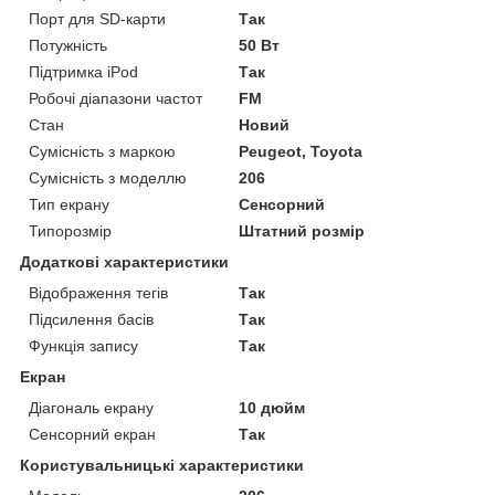
Порт для SD-карти
Так
Потужність
50 Вт
Підтримка iPod
Так
Робочі діапазони частот
FM
Стан
Новий
Сумісність з маркою
Peugeot, Toyota
Сумісність з моделлю
206
Тип екрану
Сенсорний
Типорозмір
Штатний розмір
Додаткові характеристики
Відображення тегів
Так
Підсилення басів
Так
Функція запису
Так
Екран
Діагональ екрану
10 дюйм
Сенсорний екран
Так
Користувальницькі характеристики