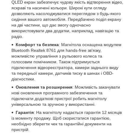
QLED екран забезпечує чудову якість відтворення відео,
яскраві та насичені кольори. Широкі кути огляду
дозволяють насолоджуватися переглядом з будь-якого
сидіння вашого автомобіля. Передбачено поділ екрану
на дві частини, що дає змогу одночасно
використовувати два додатки, наприклад, навігацію та
радіо.
Комфорт та безпека
: Магнітола оснащена модулем
Bluetooth Realtek 8761 для hands-free зв'язку,
можливістю управління з рульового колеса та
голосовим помічником. Також підтримується
підключення відеореєстратора, камери заднього виду
та передньої камери, датчиків тиску в шинах і OBD-
діагностики.
Оновлення та розширення
: Можливість закачувати
нові оновлення програмного забезпечення та
підключати додаткові пристрої робить магнітолу
універсальною та зручною у використанні.
Гарантія
: На магнітолу надається гарантія 12 місяців
із моменту продажу. Щоб скористатися гарантією,
необхідно зберегти чек та гарантійні документи на
пристрій.