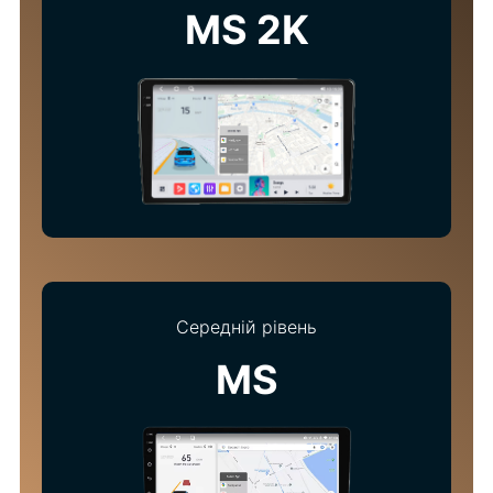
MS 2K
Середній рівень
MS