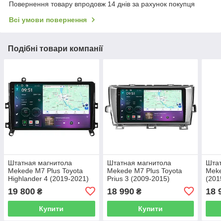
Повернення товару впродовж 14 днів за рахунок покупця
Всі умови повернення
Подібні товари компанії
Штатная магнитола
Штатная магнитола
Штат
Mekede M7 Plus Toyota
Mekede M7 Plus Toyota
Meke
Highlander 4 (2019-2021)
Prius 3 (2009-2015)
(201
CarPlay QleD
CarPlay QleD
19 800
18 990
18 
₴
₴
Купити
Купити