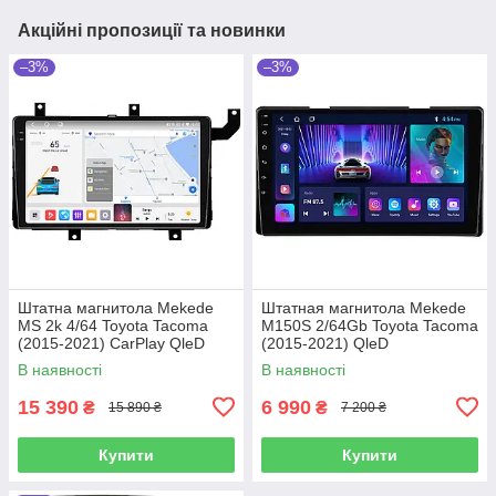
Акційні пропозиції та новинки
–3%
–3%
Штатна магнитола Mekede
Штатная магнитола Mekede
MS 2k 4/64 Toyota Tacoma
M150S 2/64Gb Toyota Tacoma
(2015-2021) CarPlay QleD
(2015-2021) QleD
В наявності
В наявності
15 390
6 990
₴
₴
15 890 ₴
7 200 ₴
Купити
Купити