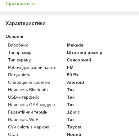
Приховати
Характеристики
Основні
Виробник
Mekede
Типорозмір
Штатний розмір
Тип екрану
Сенсорний
Робочі діапазони частот
FM
Потужність
50 Вт
Операційна система
Android
Наявність Bluetooth
Так
USB-інтерфейс
Так
Наявність GPS-модуля
Так
Гарантійний термін
12 міс
Наявність Wi-Fi
Так
Сумісність з маркою
Toyota
Стан
Новий