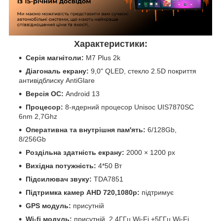
Характеристики:
Серія магнітоли:
M7 Plus 2k
Діагональ екрану:
9,0" QLED, стекло 2.5D покриття
антивідблиску AntiGlare
Версія ОС:
Android 13
Процесор:
8-ядерний процесор Unisoc UIS7870SC
6nm 2,7Ghz
Оперативна та внутрішня пам'ять:
6/128Gb,
8/256Gb
Роздільна здатність екрану:
2000 × 1200 px
Вихідна потужність:
4*50 Вт
Підсилювач звуку:
TDA7851
Підтримка камер
AHD 720,1080р:
підтримує
GPS модуль:
присутній
Wi-fi модуль:
присутній, 2,4ГГц Wi-Fi +5ГГц Wi-Fi