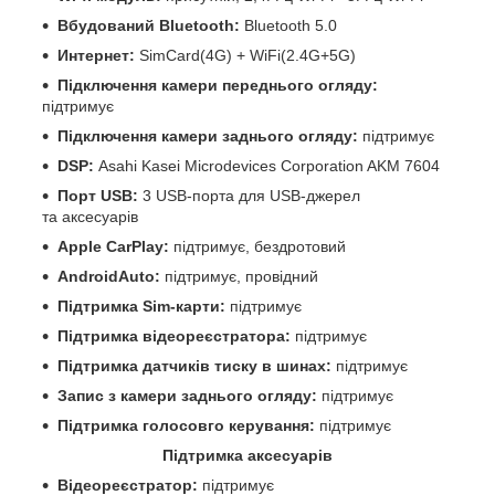
Вбудований Bluetooth:
Bluetooth 5.0
Интернет:
SimCard(4G) + WiFi(2.4G+5G)
Підключення камери переднього огляду:
підтримує
Підключення камери заднього огляду:
підтримує
DSP:
Asahi Kasei Microdevices Corporation AKM 7604
Порт USB:
3 USB-порта для USB-джерел
та аксесуарів
Apple CarPlay:
підтримує, бездротовий
AndroidAuto:
підтримує, провідний
Підтримка Sim-карти:
підтримує
Підтримка відеореєстратора:
підтримує
Підтримка датчиків тиску в шинах:
підтримує
Запис з камери заднього огляду:
підтримує
Підтримка голосовго керування:
підтримує
Підтримка аксесуарів
Відеореєстратор:
підтримує