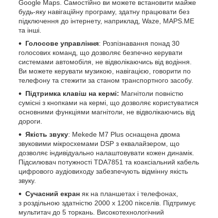
Google Maps. Самостійно ви можете встановити майже
будь-яку навігаційну програму, здатну працювати без
підключення до інтернету, наприклад, Waze, MAPS.ME
та інші.
Голосове управління
: Розпізнавання понад 30
голосових команд, що дозволяє безпечно керувати
системами автомобіля, не відволікаючись від водіння.
Ви можете керувати музикою, навігацією, говорити по
телефону та стежити за станом транспортного засобу.
Підтримка клавіш на кермі:
Магнітоли повністю
сумісні з кнопками на кермі, що дозволяє користуватися
основними функціями магнітоли, не відволікаючись від
дороги.
Якість звуку
: Mekede M7 Plus оснащена двома
звуковими мікросхемами DSP з еквалайзером, що
дозволяє індивідуально налаштовувати кожен динамік.
Підсилювач потужності TDA7851 та коаксіальний кабель
цифрового аудіовиходу забезпечують відмінну якість
звуку.
Сучасний екран
як на планшетах і телефонах,
з роздільною здатністю 2000 х 1200 пікселів. Підтримує
мультитач до 5 торкань. Високотехнологічний