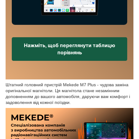
Нажміть, щоб переглянути таблицю
порівнянь
Штатний головний пристрій Mekede M7 Plus - чудова заміна
оригінальної магнітоли. Ця магнітола стане незамінним
доповненням до вашого автомобіля, даруючи вам комфорт і
задоволення від кожної поїздки.