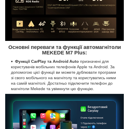
Основні переваги та функції автомагнітоли
MEKEDE M7 Plus:
Функції CarPlay та Android Auto
призначені для
користувачів мобільних телефонів Apple та Android. За
допомогою цієї функції ви можете дублювати програми
зі свого мобільного на магнітолу та користуватись ними
на самій магнітолі. Достатньо підключити телефон до
магнітоли Mekede та увімкнути цю функцію.